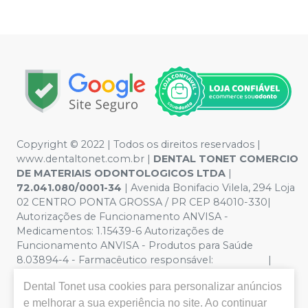
Copyright © 2022 | Todos os direitos reservados |
www.dentaltonet.com.br |
DENTAL TONET COMERCIO
DE MATERIAIS ODONTOLOGICOS LTDA
|
72.041.080/0001-34
| Avenida Bonifacio Vilela, 294 Loja
02 CENTRO PONTA GROSSA / PR CEP 84010-330|
Autorizações de Funcionamento ANVISA -
Medicamentos: 1.15439-6 Autorizações de
Funcionamento ANVISA - Produtos para Saúde
8.03894-4 - Farmacêutico responsável: |
Política de Privacidade e Segurança - Fotos meramente
Dental Tonet
usa cookies para personalizar anúncios
ilustrativas - Os preços e condições da loja virtual estão
sujeitos a alterações. Em caso de divergência de preços
e melhorar a sua experiência no site. Ao continuar