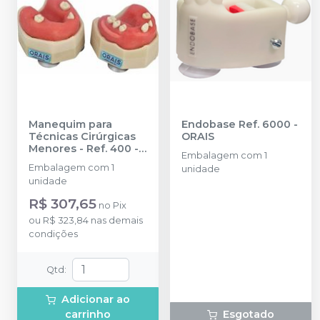
Manequim para
Endobase Ref. 6000
-
Técnicas Cirúrgicas
ORAIS
Menores - Ref. 400
-
Embalagem com 1
ORAIS
Embalagem com 1
unidade
unidade
R$ 307,65
no
Pix
ou
R$ 323,84
nas demais
condições
Qtd
:
Adicionar ao
carrinho
Esgotado