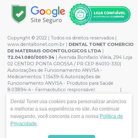
Copyright © 2022 | Todos os direitos reservados |
www.dentaltonet.com.br |
DENTAL TONET COMERCIO
DE MATERIAIS ODONTOLOGICOS LTDA
|
72.041.080/0001-34
| Avenida Bonifacio Vilela, 294 Loja
02 CENTRO PONTA GROSSA / PR CEP 84010-330|
Autorizações de Funcionamento ANVISA -
Medicamentos: 1.15439-6 Autorizações de
Funcionamento ANVISA - Produtos para Saúde
8.03894-4 - Farmacêutico responsável: |
Política de Privacidade e Segurança - Fotos meramente
Dental Tonet
usa cookies para personalizar anúncios
ilustrativas - Os preços e condições da loja virtual estão
e melhorar a sua experiência no site. Ao continuar
sujeitos a alterações. Em caso de divergência de preços
no site, o valor válido é o do Carrinho de Compra. Não
navegando, você concorda com a nossa
Política de
vendemos por atacado, por isso nos reservamos o
Privacidade
.
direito de não atender compras de grandes volumes
pelo site.