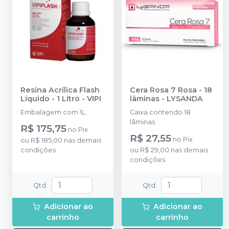
Resina Acrílica Flash
Cera Rosa 7 Rosa - 18
Líquido - 1 Litro
-
VIPI
lâminas
-
LYSANDA
Embalagem com 1L.
Caixa contendo 18
lâminas.
R$ 175,75
no
Pix
R$ 27,55
no
Pix
ou
R$ 185,00
nas demais
condições
ou
R$ 29,00
nas demais
condições
Qtd
:
Qtd
:
Adicionar ao
Adicionar ao
carrinho
carrinho