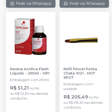
Pedir via Whatsapp
Pedir via Whatsapp
Resina Acrílica Flash
Refil Pincel Ponta
Líquido - 250ml
-
VIPI
Chata 1021
-
HOT
SPOT
Embalagem com 250ml.
Embalagem com 1
R$ 51,21
no
Pix
unidade
ou
R$ 53,90
nas demais
R$ 205,49
no
Pix
condições
ou
R$ 216,30
nas demais
condições