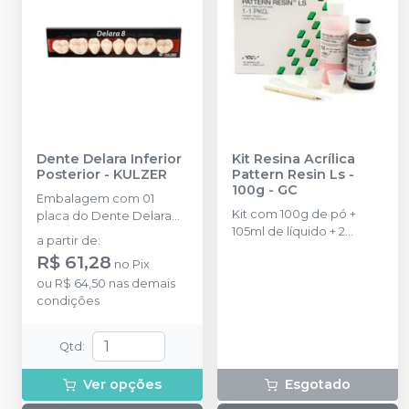
Dente Delara Inferior
Kit Resina Acrílica
Posterior
-
KULZER
Pattern Resin Ls -
100g
-
GC
Embalagem com 01
Kit com 100g de pó +
placa do Dente Delara
105ml de líquido + 2
Kulzer.
a partir de
:
dappens + 1 pincel + 1
R$ 61,28
no
Pix
pipeta.
ou
R$ 64,50
nas demais
condições
Qtd
:
Ver opções
Esgotado