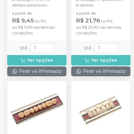
dentes anteriores
8 dentes
superiores.
a partir de
:
a partir de
:
R$ 9,45
R$ 21,76
no
Pix
no
Pix
ou
R$ 9,95
nas demais
ou
R$ 22,90
nas demais
condições
condições
Qtd
:
Qtd
:
Ver opções
Ver opções
Pedir via Whatsapp
Pedir via Whatsapp