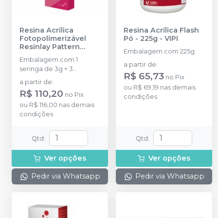
Resina Acrílica
Resina Acrílica Flash
Fotopolimerizável
Pó - 225g
-
VIPI
Resinlay Pattern
Embalagem com 225g.
Photo Gel
-
TDV
Embalagem com 1
a partir de
:
seringa de 3g + 3
R$ 65,73
no
Pix
ponteiras.
a partir de
:
ou
R$ 69,19
nas demais
R$ 110,20
no
Pix
condições
ou
R$ 116,00
nas demais
condições
Qtd
:
Qtd
:
Ver opções
Ver opções
Pedir via Whatsapp
Pedir via Whatsapp