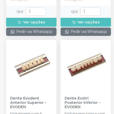
Qtd
:
Qtd
:
Ver opções
Ver opções
Pedir via Whatsapp
Pedir via Whatsapp
Dente Evodent
Dente Evotri
Anterior Superior
-
Posterior Inferior
-
EVODEN
EVODEN
Embalagem com 6
Embalagem 1 placa com