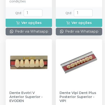
condições
Qtd
:
Qtd
:
Ver opções
Ver opções
Pedir via Whatsapp
Pedir via Whatsapp
Dente Evotri V
Dente Vipi Dent Plus
Anterior Superior
-
Posterior Superior
-
EVODEN
VIPI