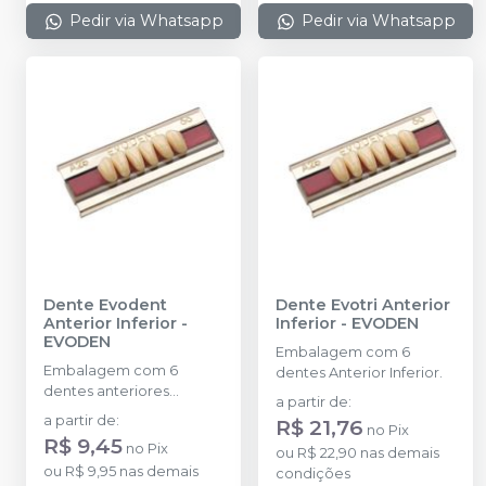
Pedir via Whatsapp
Pedir via Whatsapp
Dente Evodent
Dente Evotri Anterior
Anterior Inferior
-
Inferior
-
EVODEN
EVODEN
Embalagem com 6
Embalagem com 6
dentes Anterior Inferior.
dentes anteriores
a partir de
:
inferiores.
a partir de
:
R$ 21,76
no
Pix
R$ 9,45
no
Pix
ou
R$ 22,90
nas demais
ou
R$ 9,95
nas demais
condições