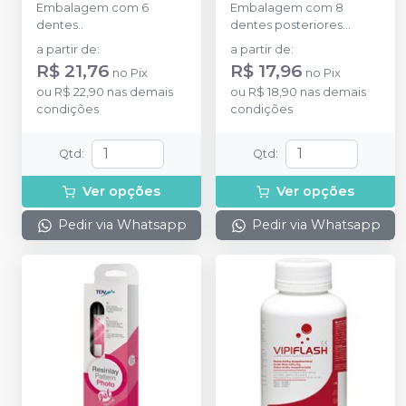
Embalagem com 6
Embalagem com 8
dentes..
dentes posteriores
superiores.
a partir de
:
a partir de
:
R$ 21,76
R$ 17,96
no
Pix
no
Pix
ou
R$ 22,90
nas demais
ou
R$ 18,90
nas demais
condições
condições
Qtd
:
Qtd
:
Ver opções
Ver opções
Pedir via Whatsapp
Pedir via Whatsapp