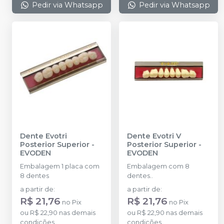
Pedir via Whatsapp
Pedir via Whatsapp
Dente Evotri
Dente Evotri V
Posterior Superior
-
Posterior Superior
-
EVODEN
EVODEN
Embalagem 1 placa com
Embalagem com 8
8 dentes
dentes..
a partir de
:
a partir de
:
R$ 21,76
R$ 21,76
no
Pix
no
Pix
ou
R$ 22,90
nas demais
ou
R$ 22,90
nas demais
condições
condições