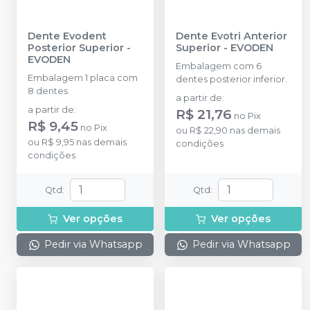
Dente Evodent
Dente Evotri Anterior
Posterior Superior
-
Superior
-
EVODEN
EVODEN
Embalagem com 6
Embalagem 1 placa com
dentes posterior inferior.
8 dentes
a partir de
:
a partir de
:
R$ 21,76
no
Pix
R$ 9,45
no
Pix
ou
R$ 22,90
nas demais
ou
R$ 9,95
nas demais
condições
condições
Qtd
:
Qtd
:
Ver opções
Ver opções
Pedir via Whatsapp
Pedir via Whatsapp