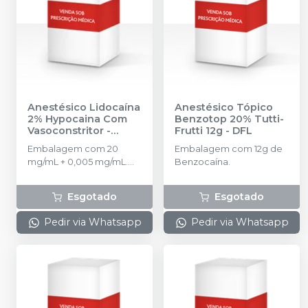
Anestésico Lidocaína
Anestésico Tópico
2% Hypocaina Com
Benzotop 20% Tutti-
Vasoconstritor
-
Frutti 12g
-
DFL
HYPOFARMA
Embalagem com 20
Embalagem com 12g de
mg/mL + 0,005 mg/mL.
Benzocaína.
Com vasoconstritor.
Esgotado
Esgotado
Pedir via Whatsapp
Pedir via Whatsapp