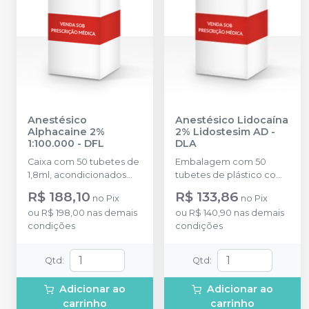
Anestésico
Anestésico Lidocaína
Alphacaine 2%
2% Lidostesim AD
-
1:100.000
-
DFL
DLA
Caixa com 50 tubetes de
Embalagem com 50
1,8ml, acondicionados
tubetes de plástico com
em blisters lacrados com
1,8ml cada. Cloridrato de
R$ 188,10
R$ 133,86
no
Pix
no
Pix
10 tubetes cada.
Lidocaína com
ou
R$ 198,00
nas demais
ou
R$ 140,90
nas demais
Hemitartarato de
condições
condições
epinefrina.
Qtd
:
Qtd
:
Adicionar ao
Adicionar ao
carrinho
carrinho