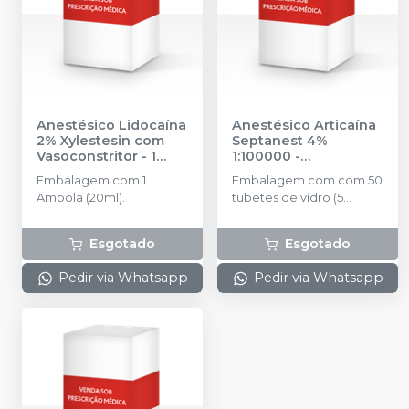
Anestésico Lidocaína
Anestésico Articaína
2% Xylestesin com
Septanest 4%
Vasoconstritor - 1
1:100000
-
Ampola (20ml)
-
SEPTODONT
Embalagem com 1
Embalagem com com 50
CRISTÁLIA
Ampola (20ml).
tubetes de vidro (5
blisters contendo 10
unidades cada).
Esgotado
Esgotado
Pedir via Whatsapp
Pedir via Whatsapp