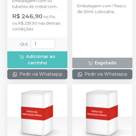
Embalagem com 50
Embalagem com 1 frasco
tubetes de cristal com
de 50ml. Lidocaína.
1,8ml cada. Cloridrato de
R$ 246,90
no
Pix
Prilocaína com
ou
R$ 259,90
nas demais
Felipressina (Tubete de
condições
Vidro).
Qtd
:
Adicionar ao
carrinho
Esgotado
Pedir via Whatsapp
Pedir via Whatsapp