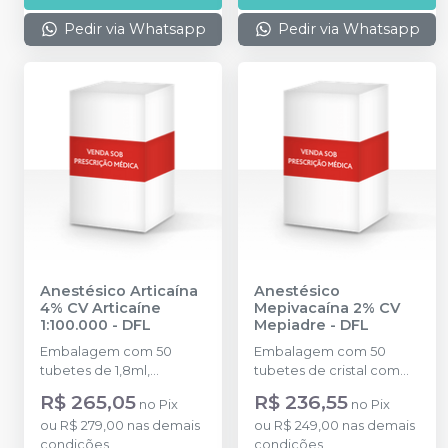
Pedir via Whatsapp
Pedir via Whatsapp
Anestésico Articaína
Anestésico
4% CV Articaíne
Mepivacaína 2% CV
1:100.000
-
DFL
Mepiadre
-
DFL
Embalagem com 50
Embalagem com 50
tubetes de 1,8ml,
tubetes de cristal com
acondicionados em
1,8ml cada. Cloridrato de
R$ 265,05
R$ 236,55
no
Pix
no
Pix
blisters lacrados com 10
Mepivacaína com
ou
R$ 279,00
nas demais
ou
R$ 249,00
nas demais
tubetes cada. Cloridrato
Epinefrina (Tubete de
condições
condições
de Articaína com
Vidro).