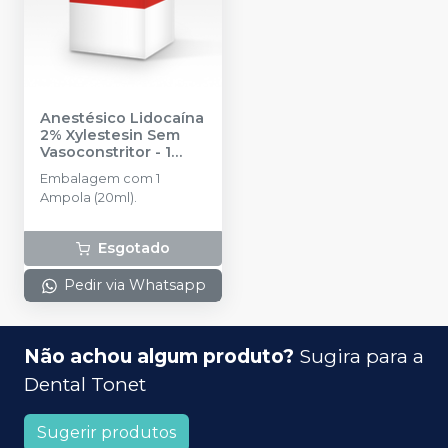
Anestésico Lidocaína
2% Xylestesin Sem
Vasoconstritor - 1
Ampola (20ml)
-
Embalagem com 1
CRISTÁLIA
Ampola (20ml).
Esgotado
Pedir via Whatsapp
Não achou algum produto?
Sugira para a
Dental Tonet
Sugerir produtos