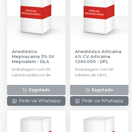
Anestésico
Anestésico Articaína
Mepivacaína 3% SV
4% CV Articaíne
Mepivalem
-
DLA
1:200.000
-
DFL
Embalagem com 50
Embalagem com 50
tubetes plásticos de
tubetes de 1,8ml,
1,8ml cada. Cloridrato de
acondicionados em
Mepivacaína sem
blisters lacrados com 10
Esgotado
Esgotado
vasoconstritor. *Venda
tubetes cada. Cloridrato
sujeita à aprovação sob
de Articaína com
Pedir via Whatsapp
Pedir via Whatsapp
análise.
Epinefrina (Tubete de
Vidro).