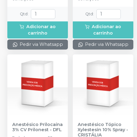
Epinefrina (Tubete de
Vidro).
Qtd
:
Qtd
:
Adicionar ao
Adicionar ao
carrinho
carrinho
Pedir via Whatsapp
Pedir via Whatsapp
Anestésico Prilocaína
Anestésico Tópico
3% CV Prilonest
-
DFL
Xylestesin 10% Spray
-
CRISTÁLIA