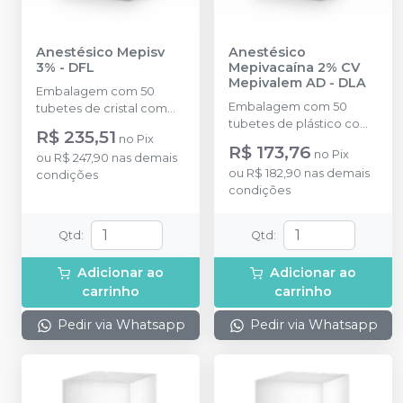
Anestésico Mepisv
Anestésico
3%
-
DFL
Mepivacaína 2% CV
Mepivalem AD
-
DLA
Embalagem com 50
Embalagem com 50
tubetes de cristal com
tubetes de plástico com
1,8ml cada. Cloridrato
R$ 235,51
no
Pix
1,8ml cada. Cloridrato de
Mepivacaína sem vaso
R$ 173,76
no
Pix
ou
R$ 247,90
nas demais
Mepivacaína com
(Tubete de Vidro).
ou
R$ 182,90
nas demais
condições
Epinefrina. *Venda sujeita
condições
à aprovação sob análise.
Qtd
:
Qtd
:
Adicionar ao
Adicionar ao
carrinho
carrinho
Pedir via Whatsapp
Pedir via Whatsapp