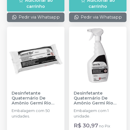
Adicionar ao
Adicionar ao
carrinho
carrinho
Pedir via Whatsapp
Pedir via Whatsapp
Desinfetante
Desinfetante
Quaternário De
Quaternário De
Amônio Germi Rio
Amônio Germi Rio
Pronto Uso Wipes
-
Pronto Uso 750ml
-
Embalagem com 50
Embalagem com 1
RIOQUÍMICA
RIOQUÍMICA
unidades.
unidade.
R$ 30,97
no
Pix