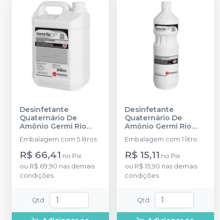
Desinfetante
Desinfetante
Quaternário De
Quaternário De
Amônio Germi Rio
Amônio Germi Rio
Pronto Uso 5L
-
Pronto Uso 1L
-
Embalagem com 5 litros
Embalagem com 1 litro
RIOQUÍMICA
RIOQUÍMICA
R$ 66,41
R$ 15,11
no
Pix
no
Pix
ou
R$ 69,90
nas demais
ou
R$ 15,90
nas demais
condições
condições
Qtd
:
Qtd
: