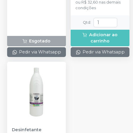
ou
R$ 32,60
nas demais
condições
Qtd
:
Adicionar ao
Esgotado
carrinho
Pedir via Whatsapp
Pedir via Whatsapp
Desinfetante