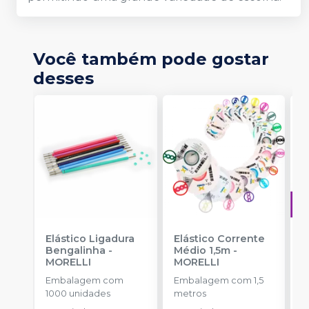
Você também pode gostar
desses
Elástico Ligadura
Elástico Corrente
A
Bengalinha
-
Médio 1,5m
-
O
MORELLI
MORELLI
T
-
Embalagem com
Embalagem com 1,5
E
1000 unidades
metros
S