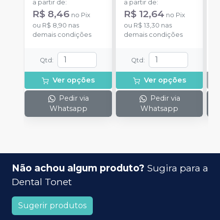
a partir de
:
a partir de
:
R$ 8,46
R$ 12,64
no
Pix
no
Pix
ou
R$ 8,90
nas
ou
R$ 13,30
nas
demais condições
demais condições
Qtd
:
Qtd
:
Ver opções
Ver opções
Pedir via
Pedir via
Whatsapp
Whatsapp
Não achou algum produto?
Sugira para a
Dental Tonet
Sugerir produtos