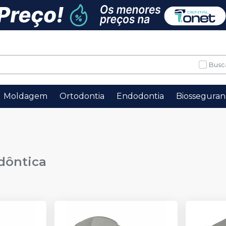
Busc
Moldagem
Ortodontia
Endodontia
Biosseguran
dôntica