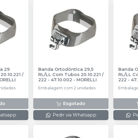
a 29
Banda Ortodôntica 29,5
Banda O
0.10.221 /
RL/LL Com Tubos 20.10.221 /
RL/LL Co
ORELLI
222 - 47.10.002
-
MORELLI
222 - 47
nidades
Embalagem com 2 unidades
Embalage
do
Esgotado
hatsapp
Pedir via Whatsapp
Pe