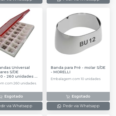
andas Universal
Banda para Pré - molar S/DE
ares S/DE
-
MORELLI
00 - 260 unidades
-
Embalagem com 10 unidades
I
m com 260 unidades.
Esgotado
Esgotado
dir via Whatsapp
Pedir via Whatsapp