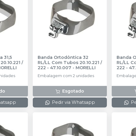
 31,5
Banda Ortodôntica 32
Banda O
0.10.221 /
RL/LL Com Tubos 20.10.221 /
RL/LL Co
ORELLI
222 - 47.10.007
-
MORELLI
222 - 47
nidades
Embalagem com 2 unidades
Embalage
do
Esgotado
hatsapp
Pedir via Whatsapp
Pe