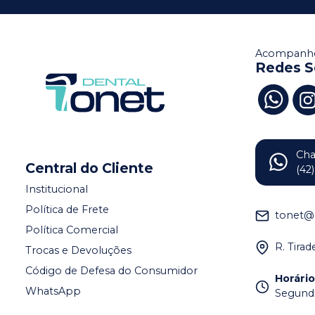
Acompanhe
Redes S
Ch
Central do Cliente
(42
Institucional
Política de Frete
tonet@
Política Comercial
R. Tira
Trocas e Devoluções
Código de Defesa do Consumidor
Horári
WhatsApp
Segunda 