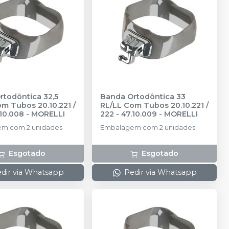
rtodôntica 32,5
Banda Ortodôntica 33
m Tubos 20.10.221 /
RL/LL Com Tubos 20.10.221 /
.10.008
-
MORELLI
222 - 47.10.009
-
MORELLI
m com 2 unidades
Embalagem com 2 unidades
Esgotado
Esgotado
dir via Whatsapp
Pedir via Whatsapp