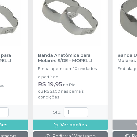
 para
Banda Anatômica para
Banda Un
ELLI
Molares S/DE
-
MORELLI
Molares
Embalagem com 10 unidades
Embalage
a partir de
:
R$ 19,95
no
Pix
is
ou
R$ 21,00
nas demais
condições
Qtd
:
ões
Ver opções
hatsapp
Pedir via Whatsapp
Pe