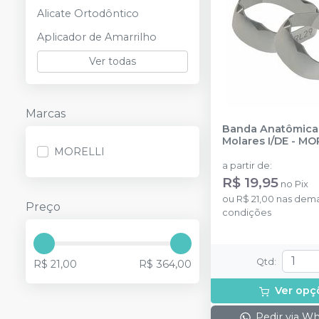
Alicate Ortodôntico
Aplicador de Amarrilho
Ver todas
Marcas
Banda Anatômica
Molares I/DE
-
MOR
MORELLI
a partir de
:
R$ 19,95
no
Pix
ou
R$ 21,00
nas dema
Preço
condições
Qtd
:
R$ 21,00
R$ 364,00
Ver opç
Pedir via W