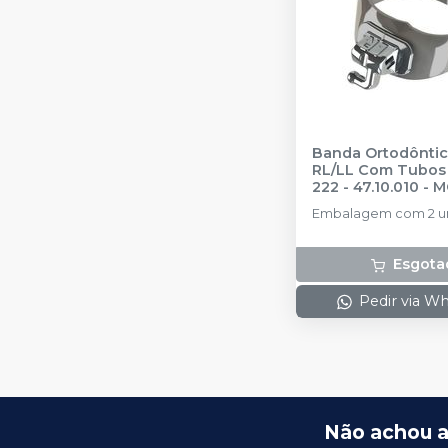
Banda Ortodôntic
RL/LL Com Tubos 2
222 - 47.10.010
-
M
Embalagem com 2 u
Esgota
Pedir via W
Não achou a