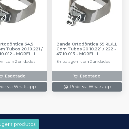
rtodôntica 34,5
Banda Ortodôntica 35 RL/LL
m Tubos 20.10.221 /
Com Tubos 20.10.221 / 222 -
10.012
-
MORELLI
47.10.013
-
MORELLI
m com 2 unidades
Embalagem com 2 unidades
Esgotado
Esgotado
dir via Whatsapp
Pedir via Whatsapp
ugerir produtos