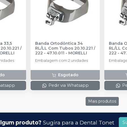
a 33,5
Banda Ortodôntica 34
Banda O
0.10.221 /
RL/LL Com Tubos 20.10.221 /
RL/LL Co
ORELLI
222 - 47.10.011
-
MORELLI
222 - 47.
nidades
Embalagem com 2 unidades
Embalage
do
Esgotado
hatsapp
Pedir via Whatsapp
Pe
Mais produtos
lgum produto?
Sugira para a
Dental Tonet
S