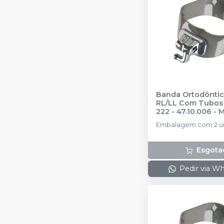
Banda Ortodôntica
RL/LL Com Tubos 2
222 - 47.10.006
-
M
Embalagem com 2 u
Esgota
Pedir via W