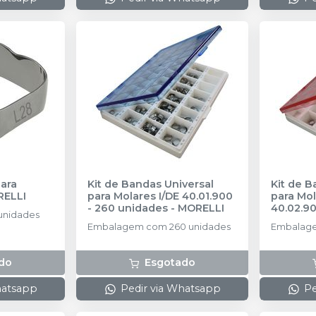
ara
Kit de Bandas Universal
Kit de B
ELLI
para Molares I/DE 40.01.900
para Mol
- 260 unidades
-
MORELLI
40.02.9
unidades
MORELL
Embalagem com 260 unidades
Embalage
do
Esgotado
hatsapp
Pedir via Whatsapp
Pe