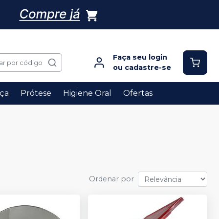
Faça seu login
ar por código
ou cadastre-se
ça
Prótese
Higiene Oral
Ofertas
Ordenar por