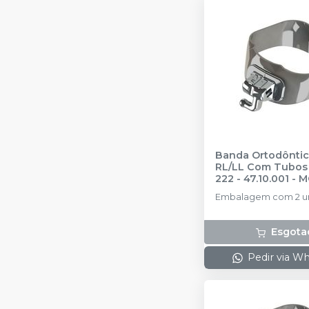
Banda Ortodôntic
RL/LL Com Tubos 2
222 - 47.10.001
-
M
Embalagem com 2 u
Esgota
Pedir via W