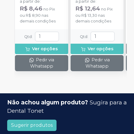
a partir de
:
a partir de
:
R$ 8,46
R$ 12,64
no
Pix
no
Pix
ou
R$ 8,90
nas
ou
R$ 13,30
nas
demais condições
demais condições
Qtd
:
Qtd
:
Ver opções
Ver opções
Pedir via
Pedir via
Whatsapp
Whatsapp
Não achou algum produto?
Sugira para a
Dental Tonet
Sugerir produtos