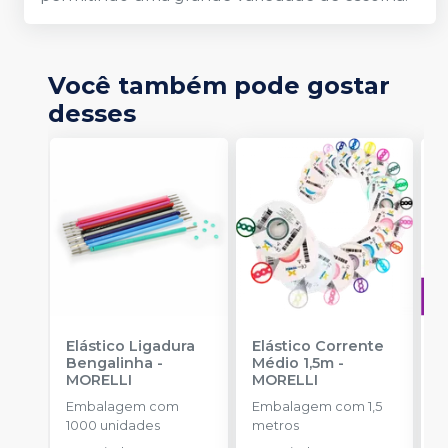
Você também pode gostar
desses
Elástico Ligadura
Elástico Corrente
A
Bengalinha
-
Médio 1,5m
-
O
MORELLI
MORELLI
T
-
Embalagem com
Embalagem com 1,5
E
1000 unidades
metros
S