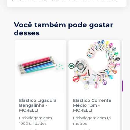
Você também pode gostar
desses
Elástico Ligadura
Elástico Corrente
A
Bengalinha
-
Médio 1,5m
-
O
MORELLI
MORELLI
T
-
Embalagem com
Embalagem com 1,5
E
1000 unidades
metros
S