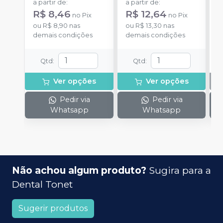
a partir de
:
a partir de
:
R$ 8,46
R$ 12,64
no
Pix
no
Pix
ou
R$ 8,90
nas
ou
R$ 13,30
nas
demais condições
demais condições
Qtd
:
Qtd
:
Ver opções
Ver opções
Pedir via
Pedir via
Whatsapp
Whatsapp
Não achou algum produto?
Sugira para a
Dental Tonet
Sugerir produtos