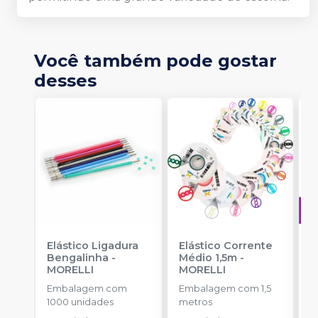
Você também pode gostar
desses
Elástico Ligadura
Elástico Corrente
A
Bengalinha
-
Médio 1,5m
-
O
MORELLI
MORELLI
T
-
Embalagem com
Embalagem com 1,5
E
1000 unidades
metros
S