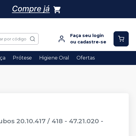
Faça seu login
ar por código
ou cadastre-se
ça
Prótese
Higiene Oral
Ofertas
s 20.10.417 / 418 - 47.21.020
-