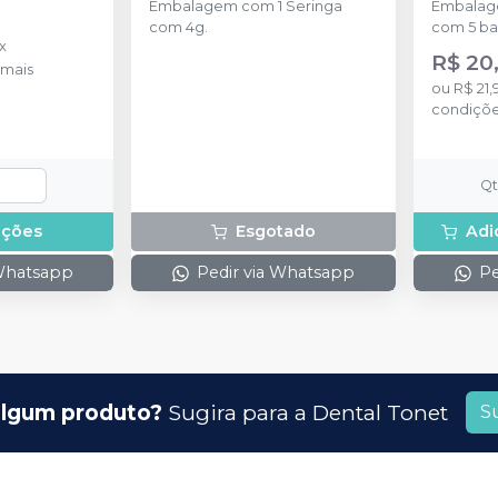
Embalagem com 1 Seringa
Embalage
com 4g.
com 5 ba
x
R$ 20
mais
ou
R$ 21,
condiçõ
Q
pções
Esgotado
Adi
 Whatsapp
Pedir via Whatsapp
Pe
lgum produto?
Sugira para a
Dental Tonet
S