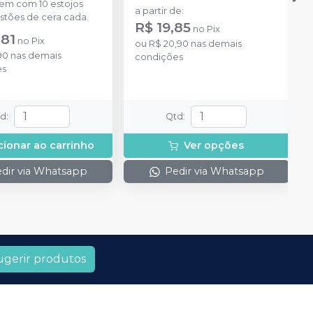
m com 10 estojos
a partir de
:
stões de cera cada.
R$ 19,85
no
Pix
,81
no
Pix
ou
R$ 20,90
nas demais
90
nas demais
condições
es
td
:
Qtd
:
cionar ao carrinho
Ver opções
dir via Whatsapp
Pedir via Whatsapp
ugerir produtos