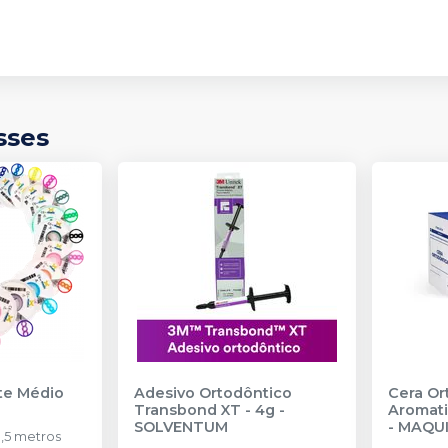
sses
nte Médio
Adesivo Ortodôntico
Cera Or
Transbond XT - 4g
-
Aromati
SOLVENTUM
-
MAQU
,5 metros