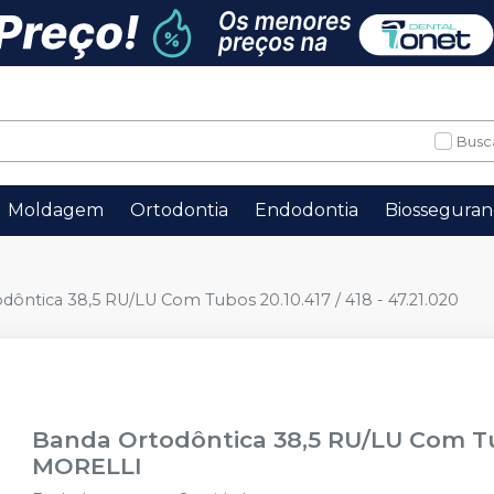
Busc
Moldagem
Ortodontia
Endodontia
Biosseguran
dôntica 38,5 RU/LU Com Tubos 20.10.417 / 418 - 47.21.020
Banda Ortodôntica 38,5 RU/LU Com Tubo
MORELLI