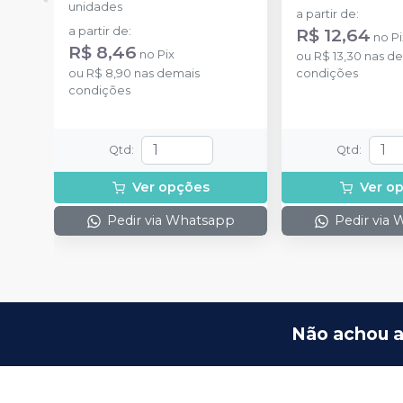
unidades
a partir de
:
a partir de
:
R$ 12,64
no
Pi
R$ 8,46
no
Pix
ou
R$ 13,30
nas de
ou
R$ 8,90
nas demais
condições
condições
Qtd
:
Qtd
:
Ver opções
Ver o
Pedir via Whatsapp
Pedir via
Não achou a