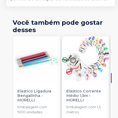
Você também pode gostar
desses
Elástico Ligadura
Elástico Corrente
A
Bengalinha
-
Médio 1,5m
-
O
MORELLI
MORELLI
T
-
Embalagem com
Embalagem com 1,5
E
1000 unidades
metros
S