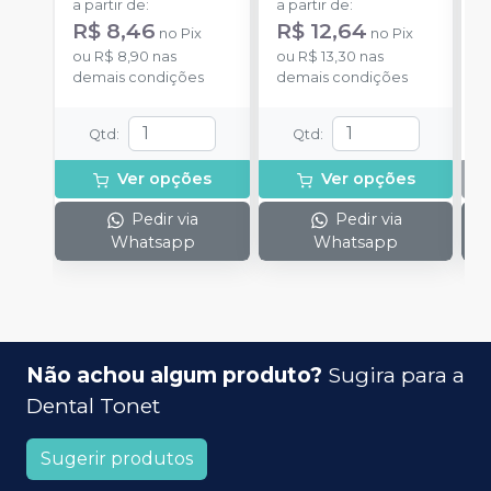
a partir de
:
a partir de
:
R$ 8,46
R$ 12,64
no
Pix
no
Pix
ou
R$ 8,90
nas
ou
R$ 13,30
nas
demais condições
demais condições
Qtd
:
Qtd
:
Ver opções
Ver opções
Pedir via
Pedir via
Whatsapp
Whatsapp
Não achou algum produto?
Sugira para a
Dental Tonet
Sugerir produtos