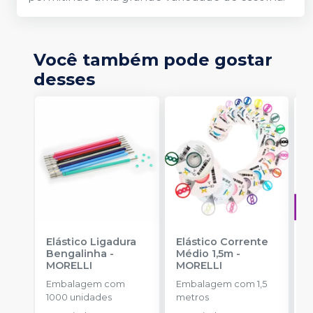
Você também pode gostar
desses
Elástico Ligadura
Elástico Corrente
A
Bengalinha
-
Médio 1,5m
-
O
MORELLI
MORELLI
T
-
Embalagem com
Embalagem com 1,5
E
1000 unidades
metros
S