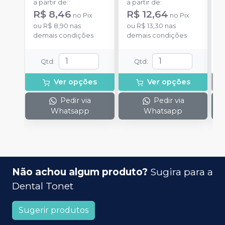
a partir de
:
a partir de
:
R$ 8,46
R$ 12,64
no
Pix
no
Pix
ou
R$ 8,90
nas
ou
R$ 13,30
nas
demais condições
demais condições
Qtd
:
Qtd
:
Ver opções
Ver opções
Pedir via
Pedir via
Whatsapp
Whatsapp
Não achou algum produto?
Sugira para a
Dental Tonet
Sugerir produtos