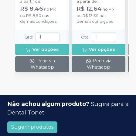
a partir de
:
a partir de
:
R$ 8,46
R$ 12,64
no
Pix
no
Pix
ou
R$ 8,90
nas
ou
R$ 13,30
nas
demais condições
demais condições
Qtd
:
Qtd
:
Ver opções
Ver opções
Pedir via
Pedir via
Whatsapp
Whatsapp
Não achou algum produto?
Sugira para a
Dental Tonet
Sugerir produtos