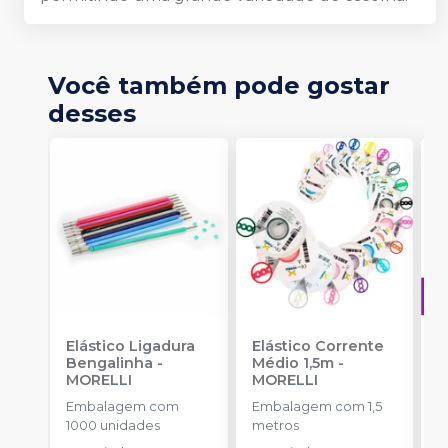
Você também pode gostar
desses
Elástico Ligadura
Elástico Corrente
A
Bengalinha
-
Médio 1,5m
-
O
MORELLI
MORELLI
T
-
Embalagem com
Embalagem com 1,5
E
1000 unidades
metros
S