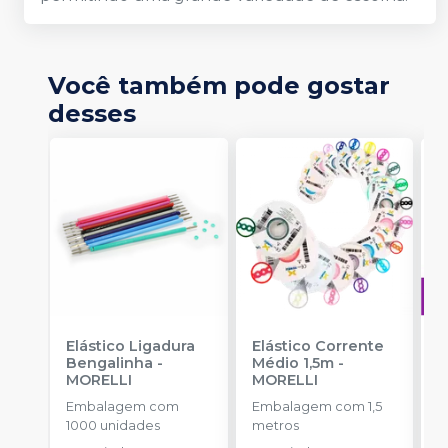
Você também pode gostar
desses
Elástico Ligadura
Elástico Corrente
A
Bengalinha
-
Médio 1,5m
-
O
MORELLI
MORELLI
T
-
Embalagem com
Embalagem com 1,5
E
1000 unidades
metros
S