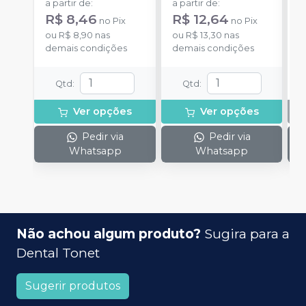
a partir de
:
a partir de
:
R$ 8,46
R$ 12,64
no
Pix
no
Pix
ou
R$ 8,90
nas
ou
R$ 13,30
nas
demais condições
demais condições
Qtd
:
Qtd
:
Ver opções
Ver opções
Pedir via
Pedir via
Whatsapp
Whatsapp
Não achou algum produto?
Sugira para a
Dental Tonet
Sugerir produtos