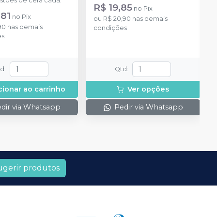
stões de cera cada.
R$ 19,85
no
Pix
,81
no
Pix
ou
R$ 20,90
nas demais
90
nas demais
condições
es
td
:
Qtd
:
cionar ao carrinho
Ver opções
dir via Whatsapp
Pedir via Whatsapp
ugerir produtos