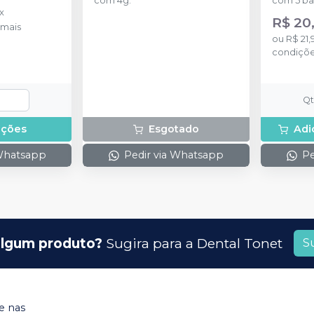
com 4g.
com 5 ba
x
R$ 20
mais
ou
R$ 21,
condiçõ
Q
pções
Esgotado
Adi
 Whatsapp
Pedir via Whatsapp
Pe
lgum produto?
Sugira para a
Dental Tonet
S
 nas