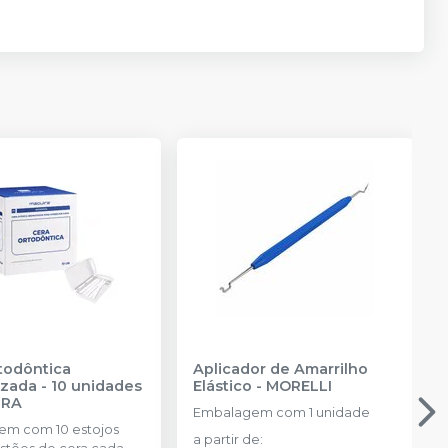
todôntica
Aplicador de Amarrilho
zada - 10 unidades
Elástico
-
MORELLI
IRA
Embalagem com 1 unidade
m com 10 estojos
a partir de
: