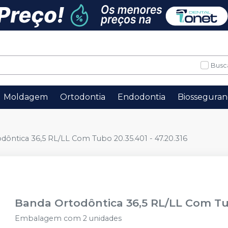
Busc
Moldagem
Ortodontia
Endodontia
Biosseguran
dôntica 36,5 RL/LL Com Tubo 20.35.401 - 47.20.316
Banda Ortodôntica 36,5 RL/LL Com Tub
Embalagem com 2 unidades