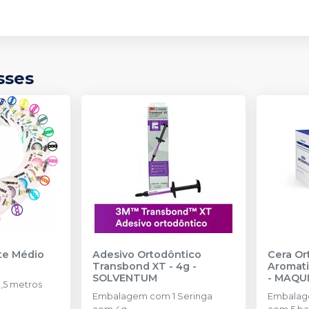
sses
nte Médio
Adesivo Ortodôntico
Cera Or
Transbond XT - 4g
-
Aromati
SOLVENTUM
-
MAQU
,5 metros
Embalagem com 1 Seringa
Embalage