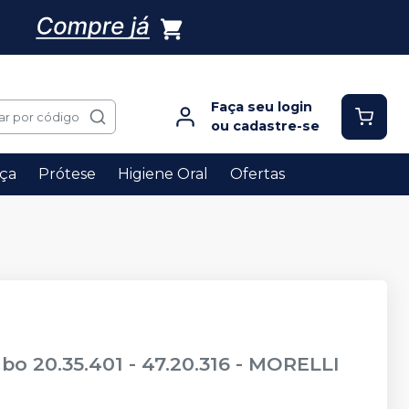
Faça seu login
ar por código
ou cadastre-se
ça
Prótese
Higiene Oral
Ofertas
o 20.35.401 - 47.20.316
-
MORELLI