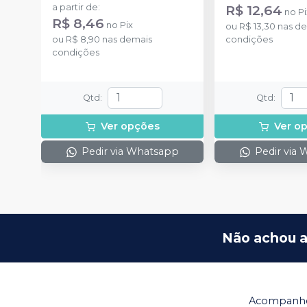
a partir de
:
R$ 12,64
no
Pi
R$ 8,46
no
Pix
ou
R$ 13,30
nas de
ou
R$ 8,90
nas demais
condições
condições
Qtd
:
Qtd
:
Ver opções
Ver o
Pedir via Whatsapp
Pedir via
Não achou a
Acompanhe