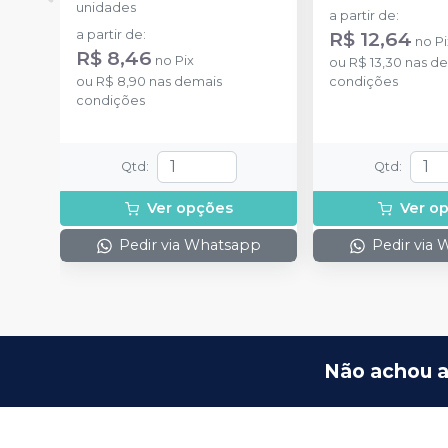
unidades
a partir de
:
a partir de
:
R$ 12,64
no
Pi
R$ 8,46
no
Pix
ou
R$ 13,30
nas de
ou
R$ 8,90
nas demais
condições
condições
Qtd
:
Qtd
:
Ver opções
Ver o
Pedir via Whatsapp
Pedir via
Não achou a