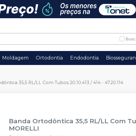
Busc
Moldagem
Ortodontia
Endodontia
Biosseguran
ôntica 35,5 RL/LL Com Tubos 20.10.413 / 414 - 47.20.114
Banda Ortodôntica 35,5 RL/LL Com Tubo
MORELLI