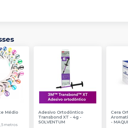
sses
nte Médio
Adesivo Ortodôntico
Cera Or
Transbond XT - 4g
-
Aromati
SOLVENTUM
-
MAQU
,5 metros