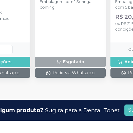
Embalagem com 1 Seringa
Embalage
com 4g.
com 5 ba
x
R$ 20
mais
ou
R$ 21,
condiçõ
Q
pções
Esgotado
Adi
 Whatsapp
Pedir via Whatsapp
Pe
lgum produto?
Sugira para a
Dental Tonet
S