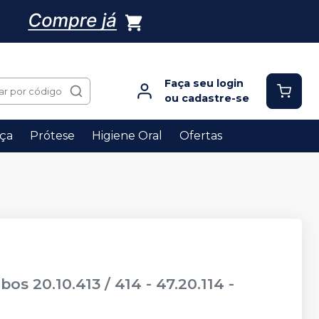
Faça seu login
ar por código
ou cadastre-se
ça
Prótese
Higiene Oral
Ofertas
s 20.10.413 / 414 - 47.20.114
-