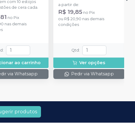
m com 10 estojos
a partir de
:
stões de cera cada.
R$ 19,85
no
Pix
,81
no
Pix
ou
R$ 20,90
nas demais
90
nas demais
condições
es
td
:
Qtd
:
cionar ao carrinho
Ver opções
dir via Whatsapp
Pedir via Whatsapp
ugerir produtos