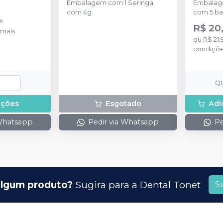
Embalagem com 1 Seringa
Embalage
com 4g.
com 5 ba
x
R$ 20
mais
ou
R$ 21,
condiçõ
Q
pções
Esgotado
Adi
 Whatsapp
Pedir via Whatsapp
Pe
lgum produto?
Sugira para a
Dental Tonet
S