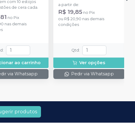
m com 10 estojos
a partir de
:
stões de cera cada.
R$ 19,85
no
Pix
,81
no
Pix
ou
R$ 20,90
nas demais
90
nas demais
condições
es
td
:
Qtd
:
cionar ao carrinho
Ver opções
dir via Whatsapp
Pedir via Whatsapp
ugerir produtos