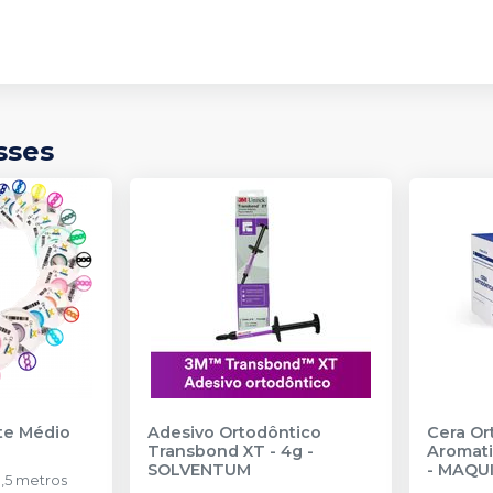
sses
nte Médio
Adesivo Ortodôntico
Cera Or
Transbond XT - 4g
-
Aromati
SOLVENTUM
-
MAQU
,5 metros