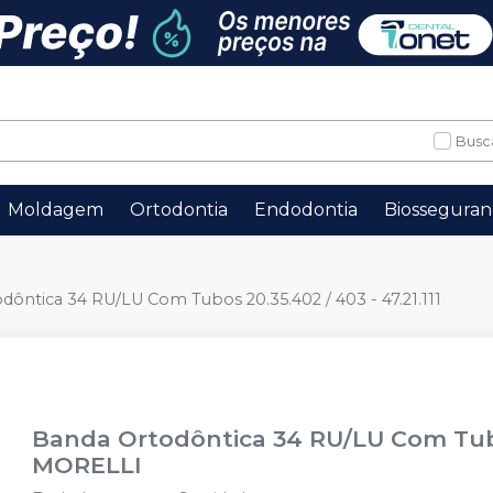
Busc
Moldagem
Ortodontia
Endodontia
Biosseguran
dôntica 34 RU/LU Com Tubos 20.35.402 / 403 - 47.21.111
Banda Ortodôntica 34 RU/LU Com Tubos
MORELLI