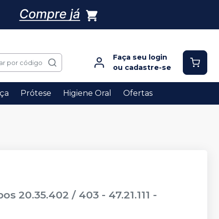
Faça seu login
ar por código
ou cadastre-se
ça
Prótese
Higiene Oral
Ofertas
 20.35.402 / 403 - 47.21.111
-