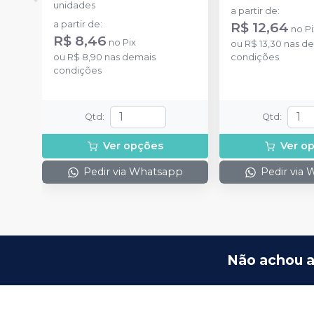
unidades
a partir de
:
a partir de
:
R$ 12,64
no
Pi
R$ 8,46
no
Pix
ou
R$ 13,30
nas de
ou
R$ 8,90
nas demais
condições
condições
Qtd
:
Qtd
:
Ver opções
Ver o
Pedir via Whatsapp
Pedir via
Não achou a