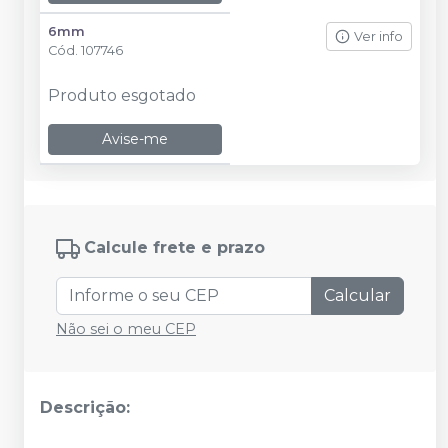
6mm
Ver info
Cód.
107746
Produto esgotado
Avise-me
Calcule frete e prazo
Calcular
Não sei o meu CEP
Descrição: