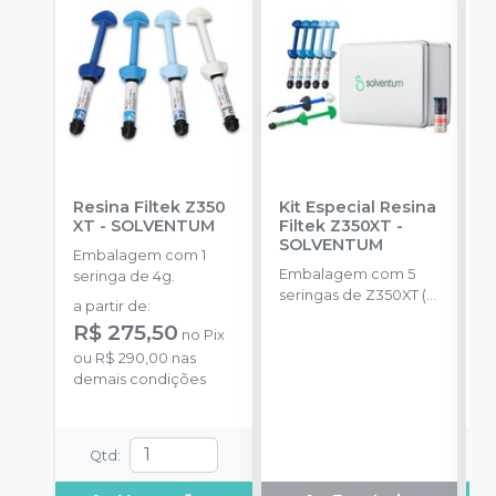
Resina Filtek Z350
Kit Especial Resina
R
XT
-
SOLVENTUM
Filtek Z350XT
-
C
SOLVENTUM
Embalagem com 1
E
Embalagem com 5
seringa de 4g.
s
seringas de Z350XT (
a partir de
:
a
A2D,A1B,A2B,A1E,A2E
R$ 275,50
no
Pix
4g) + 1 scotchbond
ou
R$ 290,00
nas
plus 1,5ml + 1 filtek
o
demais condições
supreme A2 de 2g + 1
d
filtek one A2 de 4g +
lata.
Qtd
: