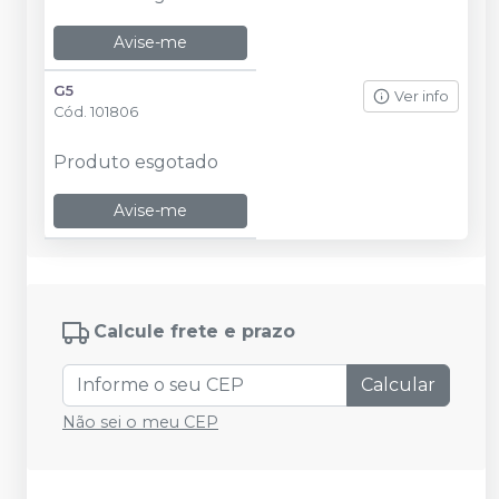
Avise-me
G5
Ver info
Cód.
101806
Produto esgotado
Avise-me
Calcule frete e prazo
Calcular
Não sei o meu CEP