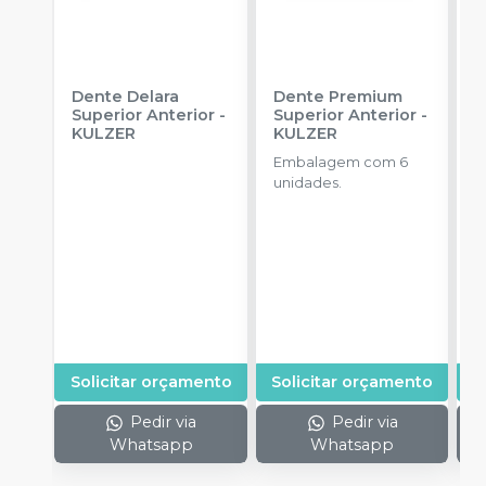
Dente Delara
Dente Premium
D
Superior Anterior
-
Superior Anterior
-
S
KULZER
KULZER
-
Embalagem com 6
E
unidades.
p
D
Solicitar orçamento
Solicitar orçamento
S
Pedir via
Pedir via
Whatsapp
Whatsapp