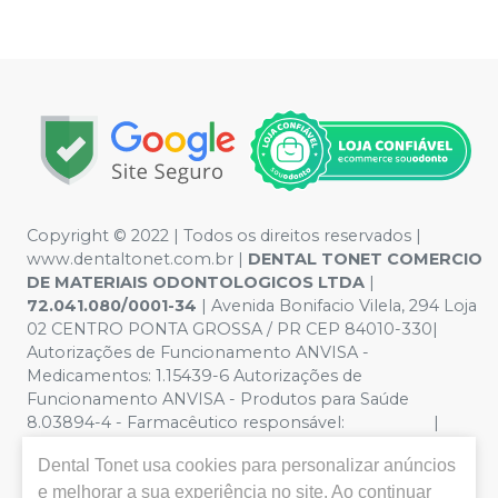
Copyright © 2022 | Todos os direitos reservados |
www.dentaltonet.com.br |
DENTAL TONET COMERCIO
DE MATERIAIS ODONTOLOGICOS LTDA
|
72.041.080/0001-34
| Avenida Bonifacio Vilela, 294 Loja
02 CENTRO PONTA GROSSA / PR CEP 84010-330|
Autorizações de Funcionamento ANVISA -
Medicamentos: 1.15439-6 Autorizações de
Funcionamento ANVISA - Produtos para Saúde
8.03894-4 - Farmacêutico responsável: |
Política de Privacidade e Segurança - Fotos meramente
Dental Tonet
usa cookies para personalizar anúncios
ilustrativas - Os preços e condições da loja virtual estão
e melhorar a sua experiência no site. Ao continuar
sujeitos a alterações. Em caso de divergência de preços