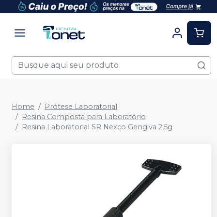
Home
Prótese Laboratorial
Resina Composta para Laboratório
Resina Laboratorial SR Nexco Gengiva 2,5g