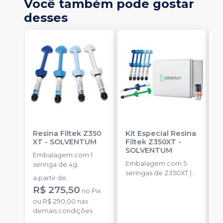
Você também pode gostar
desses
Resina Filtek Z350
Kit Especial Resina
R
XT
-
SOLVENTUM
Filtek Z350XT
-
C
SOLVENTUM
Embalagem com 1
E
Embalagem com 5
seringa de 4g.
s
seringas de Z350XT (
a partir de
:
a
A2D,A1B,A2B,A1E,A2E
R$ 275,50
no
Pix
4g) + 1 scotchbond
ou
R$ 290,00
nas
plus 1,5ml + 1 filtek
o
demais condições
supreme A2 de 2g + 1
d
filtek one A2 de 4g +