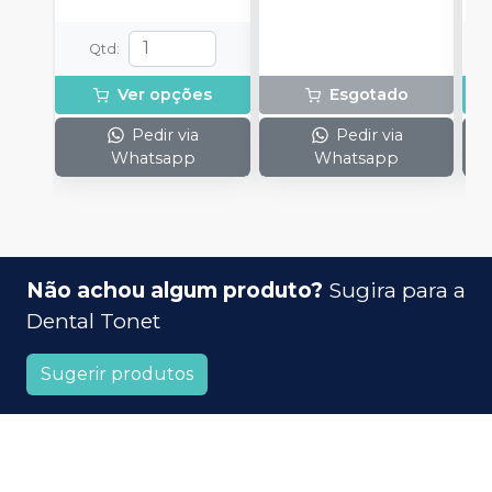
lata.
Qtd
:
Ver opções
Esgotado
Pedir via
Pedir via
Whatsapp
Whatsapp
Não achou algum produto?
Sugira para a
Dental Tonet
Sugerir produtos