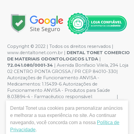
Copyright © 2022 | Todos os direitos reservados |
www.dentaltonet.com.br |
DENTAL TONET COMERCIO
DE MATERIAIS ODONTOLOGICOS LTDA
|
72.041.080/0001-34
| Avenida Bonifacio Vilela, 294 Loja
02 CENTRO PONTA GROSSA / PR CEP 84010-330|
Autorizações de Funcionamento ANVISA -
Medicamentos: 1.15439-6 Autorizações de
Funcionamento ANVISA - Produtos para Saúde
8.03894-4 - Farmacêutico responsável: |
Política de Privacidade e Segurança - Fotos meramente
Dental Tonet
usa cookies para personalizar anúncios
ilustrativas - Os preços e condições da loja virtual estão
e melhorar a sua experiência no site. Ao continuar
sujeitos a alterações. Em caso de divergência de preços
no site, o valor válido é o do Carrinho de Compra. Não
navegando, você concorda com a nossa
Política de
vendemos por atacado, por isso nos reservamos o
Privacidade
.