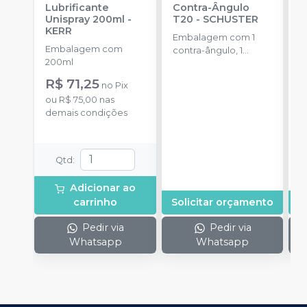
Lubrificante
Contra-Ângulo
C
Unispray 200ml
-
T20
-
SCHUSTER
B
KERR
S
Embalagem com 1
Embalagem com
E
contra-ângulo, 1
200ml
u
adaptador de
(
refrigeração e 1
R$ 71,25
no
Pix
manual operacional.
ou
R$ 75,00
nas
demais condições
Qtd
:
Adicionar ao
carrinho
Solicitar orçamento
S
Pedir via
Pedir via
Whatsapp
Whatsapp