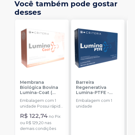
Você também pode gostar
desses
Membrana
Barreira
E
Biológica Bovina
Regenerativa
B
Lumina-Coat (
Lumina-PTFE
-
B
1x20x30mm)
-
CRITERIA
Embalagem com 1
Embalagem com 1
CRITERIA
a
unidade Possui rápida
unidade
R
absorção.
R$ 122,74
no
Pix
o
ou
R$ 129,20
nas
d
demais condições