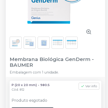
Membrana Biológica GenDerm
-
BAUMER
Embalagem com 1 unidade.
P (20 x 20 mm) - 980.S
Ver info
Cód.
812
Produto esgotado