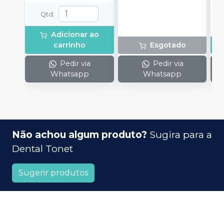
Qtd
:
Adicionar ao
carrinho
Esgotado
Pedir via
Pedir via
Whatsapp
Whatsapp
Não achou algum produto?
Sugira para a
Dental Tonet
Sugerir produtos