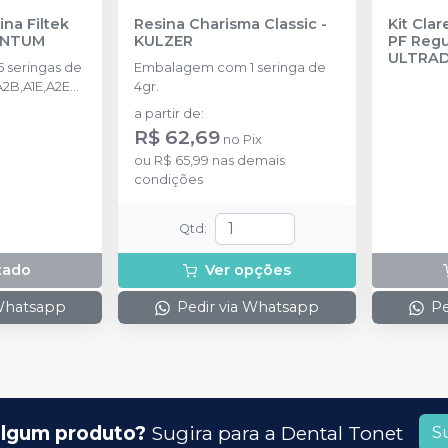
ina Filtek
Resina Charisma Classic
-
Kit Cla
ENTUM
KULZER
PF Regul
ULTRA
 seringas de
Embalagem com 1 seringa de
A2B,A1E,A2E
4gr.
plus 1,5ml + 1
a partir de
:
e 2g + 1 filtek
R$ 62,69
no
Pix
a.
ou
R$ 65,99
nas demais
condições
Qtd
:
tado
Ver opções
 Whatsapp
Pedir via Whatsapp
Pe
lgum produto?
Sugira para a
Dental Tonet
S