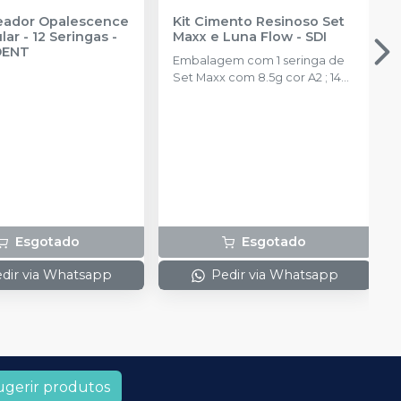
reador Opalescence
Kit Cimento Resinoso Set
ar - 12 Seringas
-
Maxx e Luna Flow
-
SDI
DENT
Embalagem com 1 seringa de
Set Maxx com 8.5g cor A2 ; 14
pontas misturadoras e 1 seringa
de Luna Flow 2g cor A2.
Esgotado
Esgotado
dir via Whatsapp
Pedir via Whatsapp
ugerir produtos