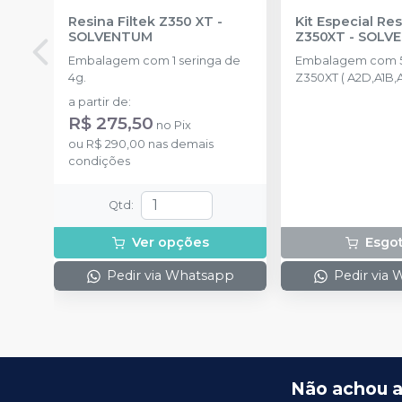
Resina Filtek Z350 XT
-
Kit Especial Res
SOLVENTUM
Z350XT
-
SOLV
Embalagem com 1 seringa de
Embalagem com 5
4g.
Z350XT ( A2D,A1B,
4g) + 1 scotchbond 
a partir de
:
filtek supreme A2 d
R$ 275,50
no
Pix
one A2 de 4g + lat
ou
R$ 290,00
nas demais
condições
Qtd
:
Ver opções
Esgo
Pedir via Whatsapp
Pedir via
Não achou a