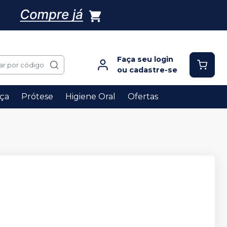
Faça seu login
ar por código
ou cadastre-se
ça
Prótese
Higiene Oral
Ofertas