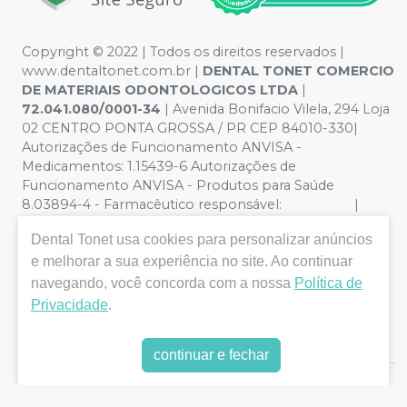
Copyright © 2022 | Todos os direitos reservados |
www.dentaltonet.com.br |
DENTAL TONET COMERCIO
DE MATERIAIS ODONTOLOGICOS LTDA
|
72.041.080/0001-34
| Avenida Bonifacio Vilela, 294 Loja
02 CENTRO PONTA GROSSA / PR CEP 84010-330|
Autorizações de Funcionamento ANVISA -
Medicamentos: 1.15439-6 Autorizações de
Funcionamento ANVISA - Produtos para Saúde
8.03894-4 - Farmacêutico responsável: |
Política de Privacidade e Segurança - Fotos meramente
Dental Tonet
usa cookies para personalizar anúncios
ilustrativas - Os preços e condições da loja virtual estão
e melhorar a sua experiência no site. Ao continuar
sujeitos a alterações. Em caso de divergência de preços
no site, o valor válido é o do Carrinho de Compra. Não
navegando, você concorda com a nossa
Política de
vendemos por atacado, por isso nos reservamos o
Privacidade
.
direito de não atender compras de grandes volumes
pelo site.
continuar e fechar
E-commerce produzido por
Sou Odonto Ecommerce
.