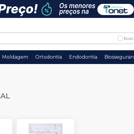
Busc
Moldagem
Ortodontia
Endodontia
Biosseguran
IAL