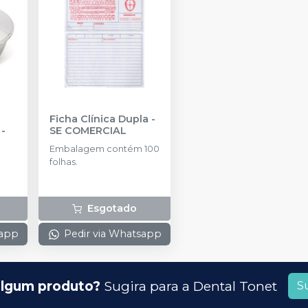
Ficha Clínica Dupla
-
-
SE COMERCIAL
Embalagem contém 100
folhas.
Esgotado
sapp
Pedir via Whatsapp
lgum produto?
Sugira para a
Dental Tonet
S