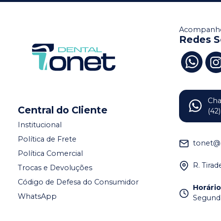
Acompanhe
Redes S
Ch
Central do Cliente
(42
Institucional
Política de Frete
tonet@
Política Comercial
R. Tira
Trocas e Devoluções
Código de Defesa do Consumidor
Horári
WhatsApp
Segunda 