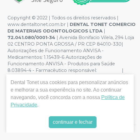
Copyright © 2022 | Todos os direitos reservados |
www.dentaltonet.com.br |
DENTAL TONET COMERCIO
DE MATERIAIS ODONTOLOGICOS LTDA
|
72.041.080/0001-34
| Avenida Bonifacio Vilela, 294 Loja
02 CENTRO PONTA GROSSA / PR CEP 84010-330|
Autorizações de Funcionamento ANVISA -
Medicamentos: 1.15439-6 Autorizações de
Funcionamento ANVISA - Produtos para Saúde
8.03894-4 - Farmacêutico responsável: |
Política de Privacidade e Segurança - Fotos meramente
Dental Tonet
usa cookies para personalizar anúncios
ilustrativas - Os preços e condições da loja virtual estão
e melhorar a sua experiência no site. Ao continuar
sujeitos a alterações. Em caso de divergência de preços
no site, o valor válido é o do Carrinho de Compra. Não
navegando, você concorda com a nossa
Política de
vendemos por atacado, por isso nos reservamos o
Privacidade
.
direito de não atender compras de grandes volumes
pelo site.
continuar e fechar
E-commerce produzido por
Sou Odonto Ecommerce
.