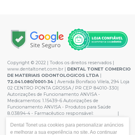
Copyright © 2022 | Todos os direitos reservados |
www.dentaltonet.com.br |
DENTAL TONET COMERCIO
DE MATERIAIS ODONTOLOGICOS LTDA
|
72.041.080/0001-34
| Avenida Bonifacio Vilela, 294 Loja
02 CENTRO PONTA GROSSA / PR CEP 84010-330|
Autorizações de Funcionamento ANVISA -
Medicamentos: 1.15439-6 Autorizações de
Funcionamento ANVISA - Produtos para Saúde
8.03894-4 - Farmacêutico responsável: |
Política de Privacidade e Segurança - Fotos meramente
Dental Tonet
usa cookies para personalizar anúncios
ilustrativas - Os preços e condições da loja virtual estão
sujeitos a alterações. Em caso de divergência de preços
e melhorar a sua experiência no site. Ao continuar