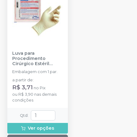
Luva para
Procedimento
Cirúrgico Estéril
Sensitex com Pó
-
Embalagem com 1 par.
MUCAMBO
a partir de
:
R$ 3,71
no
Pix
ou
R$ 3,90
nas demais
condições
Qtd
:
Ver opções