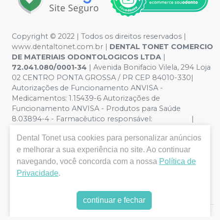
Copyright © 2022 | Todos os direitos reservados |
www.dentaltonet.com.br |
DENTAL TONET COMERCIO
DE MATERIAIS ODONTOLOGICOS LTDA
|
72.041.080/0001-34
| Avenida Bonifacio Vilela, 294 Loja
02 CENTRO PONTA GROSSA / PR CEP 84010-330|
Autorizações de Funcionamento ANVISA -
Medicamentos: 1.15439-6 Autorizações de
Funcionamento ANVISA - Produtos para Saúde
8.03894-4 - Farmacêutico responsável: |
Política de Privacidade e Segurança - Fotos meramente
Dental Tonet
usa cookies para personalizar anúncios
ilustrativas - Os preços e condições da loja virtual estão
e melhorar a sua experiência no site. Ao continuar
sujeitos a alterações. Em caso de divergência de preços
no site, o valor válido é o do Carrinho de Compra. Não
navegando, você concorda com a nossa
Política de
vendemos por atacado, por isso nos reservamos o
Privacidade
.
direito de não atender compras de grandes volumes
pelo site.
continuar e fechar
E-commerce produzido por
Sou Odonto Ecommerce
.