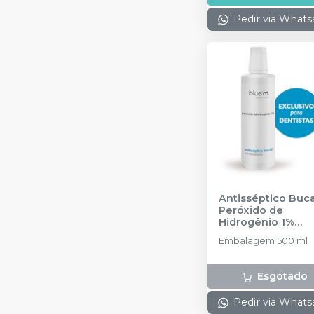
Pedir via What
Antisséptico Buca
Peróxido de
Hidrogênio 1%
blue®m - 500 ml
-
Embalagem 500 ml
BLUEM
Esgotado
Pedir via What