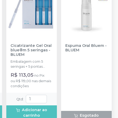
Cicatrizante Gel Oral
Espuma Oral Bluem
-
blue®m 5 seringas
-
BLUEM
BLUEM
Embalagem com 5
seringas + 5 pontas
aplicadoras
R$ 113,05
no
Pix
ou
R$ 119,00
nas demais
condições
Qtd
:
Adicionar ao
carrinho
Esgotado