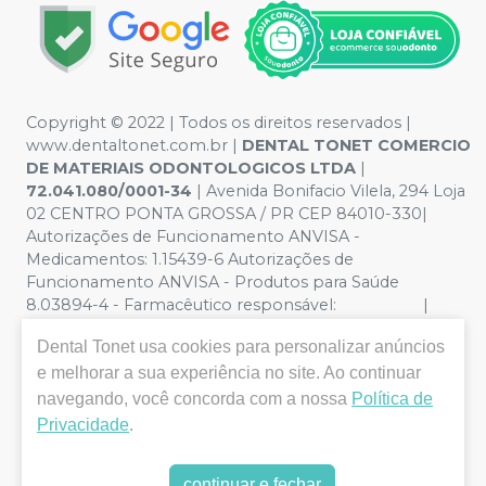
Copyright © 2022 | Todos os direitos reservados |
www.dentaltonet.com.br |
DENTAL TONET COMERCIO
DE MATERIAIS ODONTOLOGICOS LTDA
|
72.041.080/0001-34
| Avenida Bonifacio Vilela, 294 Loja
02 CENTRO PONTA GROSSA / PR CEP 84010-330|
Autorizações de Funcionamento ANVISA -
Medicamentos: 1.15439-6 Autorizações de
Funcionamento ANVISA - Produtos para Saúde
8.03894-4 - Farmacêutico responsável: |
Política de Privacidade e Segurança - Fotos meramente
Dental Tonet
usa cookies para personalizar anúncios
ilustrativas - Os preços e condições da loja virtual estão
e melhorar a sua experiência no site. Ao continuar
sujeitos a alterações. Em caso de divergência de preços
no site, o valor válido é o do Carrinho de Compra. Não
navegando, você concorda com a nossa
Política de
vendemos por atacado, por isso nos reservamos o
Privacidade
.
direito de não atender compras de grandes volumes
pelo site.
continuar e fechar