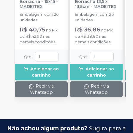
Borracha - 15x15
-
Borracha 13,5 x
P
MADEITEX
13,5cm
-
MADEITEX
D
Embalagem com 26
Embalagem com 26
a
unidades.
unidades.
R$ 40,75
R$ 36,86
no
Pix
no
Pix
o
ou
R$ 42,90
nas
ou
R$ 38,80
nas
d
demais condições
demais condições
Qtd
:
Qtd
:
Adicionar ao
Adicionar ao
carrinho
carrinho
Pedir via
Pedir via
Whatsapp
Whatsapp
Não achou algum produto?
Sugira para a