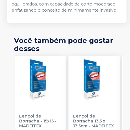
equilibrados, com capacidade de corte moderado,
enfatizando o conceito de minimamente invasivo.
Você também pode gostar
desses
Lençol de
Lençol de
G
Borracha - 15x15
-
Borracha 13,5 x
P
MADEITEX
13,5cm
-
MADEITEX
D