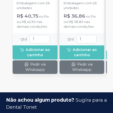
Embalagem com 26
Embalagem com 26
a
unidades.
unidades.
R$ 40,75
R$ 36,86
no
Pix
no
Pix
o
ou
R$ 42,90
nas
ou
R$ 38,80
nas
d
demais condições
demais condições
Qtd
:
Qtd
:
Adicionar ao
Adicionar ao
carrinho
carrinho
Pedir via
Pedir via
Whatsapp
Whatsapp
Não achou algum produto?
Sugira para a
Dental Tonet