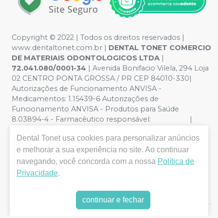
Copyright © 2022 | Todos os direitos reservados |
www.dentaltonet.com.br |
DENTAL TONET COMERCIO
DE MATERIAIS ODONTOLOGICOS LTDA
|
72.041.080/0001-34
| Avenida Bonifacio Vilela, 294 Loja
02 CENTRO PONTA GROSSA / PR CEP 84010-330|
Autorizações de Funcionamento ANVISA -
Medicamentos: 1.15439-6 Autorizações de
Funcionamento ANVISA - Produtos para Saúde
8.03894-4 - Farmacêutico responsável: |
Política de Privacidade e Segurança - Fotos meramente
Dental Tonet
usa cookies para personalizar anúncios
ilustrativas - Os preços e condições da loja virtual estão
e melhorar a sua experiência no site. Ao continuar
sujeitos a alterações. Em caso de divergência de preços
no site, o valor válido é o do Carrinho de Compra. Não
navegando, você concorda com a nossa
Política de
vendemos por atacado, por isso nos reservamos o
Privacidade
.
direito de não atender compras de grandes volumes
pelo site.
continuar e fechar
E-commerce produzido por
Sou Odonto Ecommerce
.