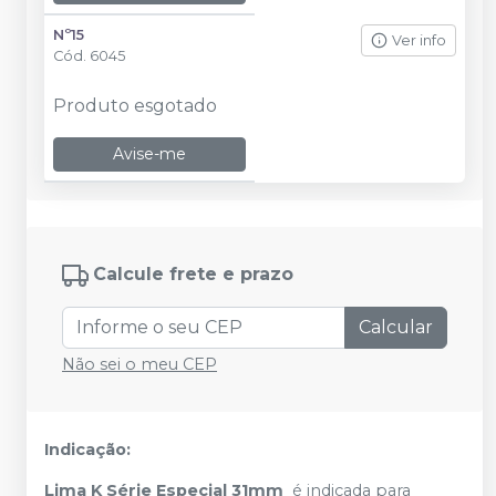
Nº15
Ver info
Cód.
6045
Produto esgotado
Avise-me
Calcule frete e prazo
Calcular
Não sei o meu CEP
Indicação:
Lima K Série Especial 31mm
é indicada para