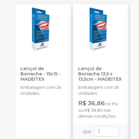
Lençol de
Lençol de
G
Borracha - 15x15
-
Borracha 13,5 x
P
MADEITEX
13,5cm
-
MADEITEX
D
Embalagem com 26
Embalagem com 26
a
unidades.
unidades.
R$ 36,86
no
Pix
o
ou
R$ 38,80
nas
d
demais condições
Qtd
: