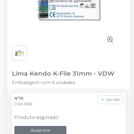
Lima Kendo K-File 31mm
-
VDW
Embalagem com 6 unidades
Nº10
Ver info
Cód.
6162
Produto esgotado
Avise-me