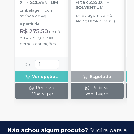
XT
-
SOLVENTUM
Filtek Z350XT
-
C
SOLVENTUM
Embalagem com 1
E
Embalagem com 5
seringa de 4g.
s
seringas de Z350XT (
a partir de
:
a
A2D,A1B,A2B,A1E,A2E
R$ 275,50
no
Pix
4g) + 1 scotchbond
ou
R$ 290,00
nas
plus 1,5ml + 1 filtek
o
demais condições
supreme A2 de 2g + 1
d
filtek one A2 de 4g +
lata.
Qtd
:
Ver opções
Esgotado
Pedir via
Pedir via
Whatsapp
Whatsapp
Não achou algum produto?
Sugira para a