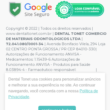
Copyright © 2022 | Todos os direitos reservados |
www.dentaltonet.com.br |
DENTAL TONET COMERCIO
DE MATERIAIS ODONTOLOGICOS LTDA
|
72.041.080/0001-34
| Avenida Bonifacio Vilela, 294 Loja
02 CENTRO PONTA GROSSA / PR CEP 84010-330|
Autorizações de Funcionamento ANVISA -
Medicamentos: 1.15439-6 Autorizações de
Funcionamento ANVISA - Produtos para Saúde
8.03894-4 - Farmacêutico responsável: |
Política de Privacidade e Segurança - Fotos meramente
Dental Tonet
usa cookies para personalizar anúncios
ilustrativas - Os preços e condições da loja virtual estão
e melhorar a sua experiência no site. Ao continuar
sujeitos a alterações. Em caso de divergência de preços
no site, o valor válido é o do Carrinho de Compra. Não
navegando, você concorda com a nossa
Política de
vendemos por atacado, por isso nos reservamos o
Privacidade
.
direito de não atender compras de grandes volumes
pelo site.