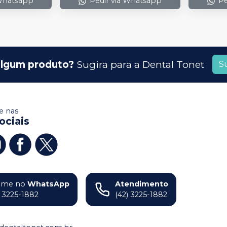
 Whatsapp
Pedir via Whatsapp
Pe
lgum produto?
Sugira para a
Dental Tonet
S
 nas
ociais
ame no
WhatsApp
Atendimento
) 3225-1882
(42) 3225-1882