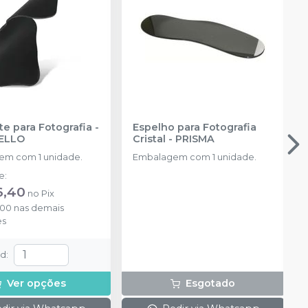
te para Fotografia
-
Espelho para Fotografia
ELLO
Cristal
-
PRISMA
m com 1 unidade.
Embalagem com 1 unidade.
de
:
6,40
no
Pix
,00
nas demais
es
td
:
Ver opções
Esgotado