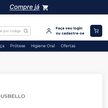
Faça seu login
ar por código
ou cadastre-se
ça
Prótese
Higiene Oral
Ofertas
DUSBELLO