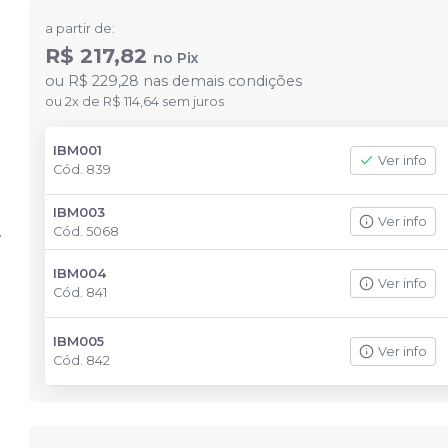
a partir de:
R$ 217,82
no
Pix
ou
R$ 229,28
nas demais condições
ou
2
x
de
R$ 114,64
sem juros
IBM001
Ver info
Cód.
839
IBM003
Ver info
Cód.
5068
IBM004
Ver info
Cód.
841
IBM005
Ver info
Cód.
842