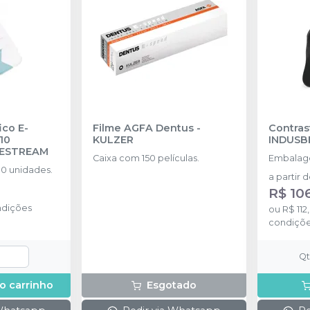
ico E-
Filme AGFA Dentus
-
Contras
10
KULZER
INDUSB
ESTREAM
Caixa com 150 películas.
Embalage
Embalagem com 10 unidades.
a partir 
R$ 10
ndições
ou
R$ 112
condiçõ
Q
o carrinho
Esgotado