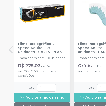
Filme Radiográfico E-
Filme Radiográf
Speed Adulto - 150
Speed Adulto - 
unidades
-
CARESTREAM
unidades
-
CAR
Embalagem com 150 unidades
R$ 275,03
Grátis
no
Pix
no
Pix
ou
R$ 289,50
nas demais
ou
nas demais co
condições
Qtd
:
Qtd
:
Adicionar ao carrinho
Adicionar a