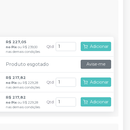
R$ 227,05
Adicionar
Qtd
:
no
Pix
ou
R$ 239,00
nas demais condições
Produto esgotado
Avise-me
R$ 217,82
Adicionar
Qtd
:
no
Pix
ou
R$ 229,28
nas demais condições
R$ 217,82
Adicionar
Qtd
:
no
Pix
ou
R$ 229,28
nas demais condições