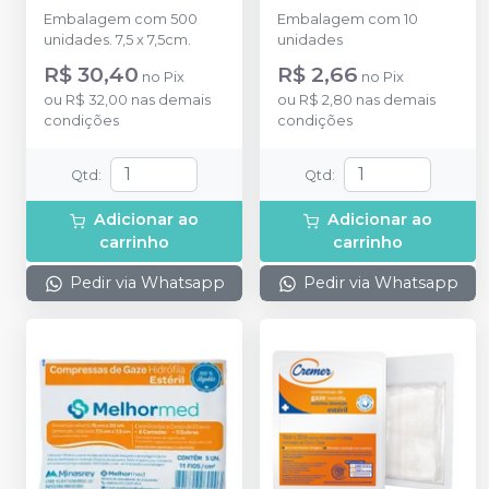
com 10 unidades
-
Embalagem com 500
Embalagem com 10
NEVE
unidades. 7,5 x 7,5cm.
unidades
R$ 30,40
R$ 2,66
no
Pix
no
Pix
ou
R$ 32,00
nas demais
ou
R$ 2,80
nas demais
condições
condições
Qtd
:
Qtd
:
Adicionar ao
Adicionar ao
carrinho
carrinho
Pedir via Whatsapp
Pedir via Whatsapp