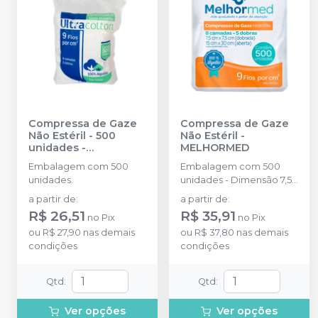
Compressa de Gaze
Compressa de Gaze
Não Estéril - 500
Não Estéril
-
unidades
-
MELHORMED
ULTRACOTTON
Embalagem com 500
Embalagem com 500
unidades.
unidades - Dimensão 7,5
x 7,5 cm.
a partir de
:
a partir de
:
R$ 26,51
R$ 35,91
no
Pix
no
Pix
ou
R$ 27,90
nas demais
ou
R$ 37,80
nas demais
condições
condições
Qtd
:
Qtd
:
Ver opções
Ver opções