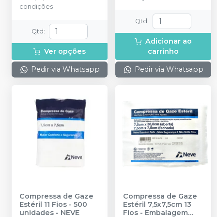
condições
Qtd
:
Qtd
:
Adicionar ao
Ver opções
carrinho
Pedir via Whatsapp
Pedir via Whatsapp
Compressa de Gaze
Compressa de Gaze
Estéril 11 Fios - 500
Estéril 7,5x7,5cm 13
unidades
-
NEVE
Fios - Embalagem