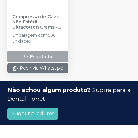
Compressa de Gaze
Não Estéril
Ultracotton Grams -
500 unidades
-
Embalagem com 500
ULTRACOTTON
unidades.
Esgotado
Pedir via Whatsapp
Não achou algum produto?
Sugira para a
Dental Tonet
Sugerir produtos