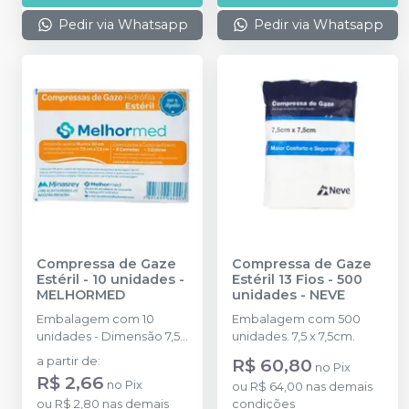
Pedir via Whatsapp
Pedir via Whatsapp
Compressa de Gaze
Compressa de Gaze
Estéril - 10 unidades
-
Estéril 13 Fios - 500
MELHORMED
unidades
-
NEVE
Embalagem com 10
Embalagem com 500
unidades - Dimensão 7,5
unidades. 7,5 x 7,5cm.
x 7,5cm.
a partir de
:
R$ 60,80
no
Pix
R$ 2,66
no
Pix
ou
R$ 64,00
nas demais
ou
R$ 2,80
nas demais
condições