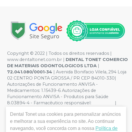
Copyright © 2022 | Todos os direitos reservados |
www.dentaltonet.com.br |
DENTAL TONET COMERCIO
DE MATERIAIS ODONTOLOGICOS LTDA
|
72.041.080/0001-34
| Avenida Bonifacio Vilela, 294 Loja
02 CENTRO PONTA GROSSA / PR CEP 84010-330|
Autorizações de Funcionamento ANVISA -
Medicamentos: 1.15439-6 Autorizações de
Funcionamento ANVISA - Produtos para Saúde
8.03894-4 - Farmacêutico responsável: |
Política de Privacidade e Segurança - Fotos meramente
Dental Tonet
usa cookies para personalizar anúncios
ilustrativas - Os preços e condições da loja virtual estão
e melhorar a sua experiência no site. Ao continuar
sujeitos a alterações. Em caso de divergência de preços
no site, o valor válido é o do Carrinho de Compra. Não
navegando, você concorda com a nossa
Política de