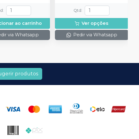
td
:
Qtd
:
cionar ao carrinho
Ver opções
dir via Whatsapp
Pedir via Whatsapp
ugerir produtos