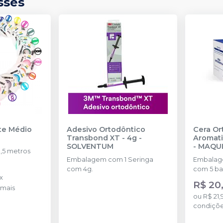
sses
nte Médio
Adesivo Ortodôntico
Cera Or
Transbond XT - 4g
-
Aromati
SOLVENTUM
-
MAQU
,5 metros
Embalagem com 1 Seringa
Embalage
com 4g.
com 5 ba
x
R$ 20
mais
ou
R$ 21,
condiçõ