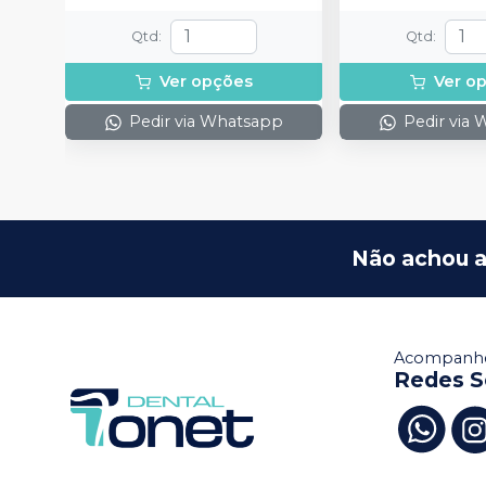
Qtd
:
Qtd
:
Ver opções
Ver o
Pedir via Whatsapp
Pedir via
Não achou a
Acompanhe
Redes S