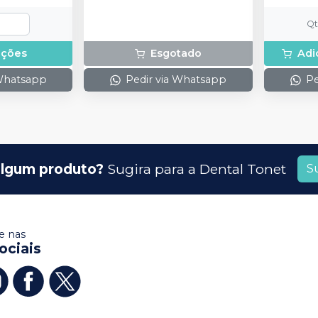
Q
pções
Esgotado
Adi
 Whatsapp
Pedir via Whatsapp
Pe
lgum produto?
Sugira para a
Dental Tonet
S
 nas
ociais