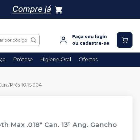
Faça seu login
ar por código
ou cadastre-se
ça
Prótese
Higiene Oral
Ofertas
Can./Prés 10.15.904
oth Max .018" Can. 13° Ang. Gancho