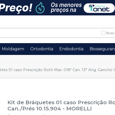
Busc
Moldagem
Ortodontia
Endodontia
Biosseguran
etes 01 caso Prescrição Roth Max .018" Can. 13° Ang. Gancho 
Kit de Bráquetes 01 caso Prescrição R
Can./Prés 10.15.904
-
MORELLI