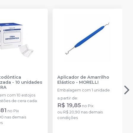
todôntica
Aplicador de Amarrilho
zada - 10 unidades
Elástico
-
MORELLI
IRA
Embalagem com 1 unidade
m com 10 estojos
a partir de
:
stões de cera cada.
R$ 19,85
no
Pix
,81
no
Pix
ou
R$ 20,90
nas demais
90
nas demais
condições
es