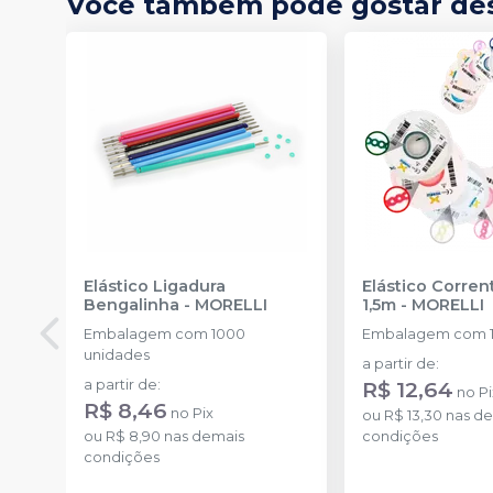
Você também pode gostar de
Elástico Ligadura
Elástico Corre
Bengalinha
-
MORELLI
1,5m
-
MORELLI
Embalagem com 1000
Embalagem com 1
unidades
a partir de
:
a partir de
:
R$ 12,64
no
Pi
R$ 8,46
no
Pix
ou
R$ 13,30
nas de
ou
R$ 8,90
nas demais
condições
condições