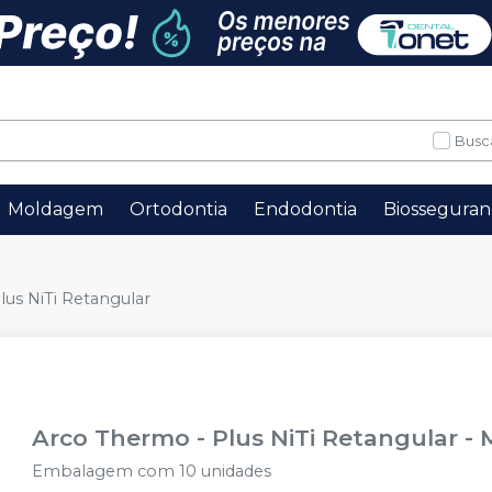
Busc
Moldagem
Ortodontia
Endodontia
Biosseguran
us NiTi Retangular
Arco Thermo - Plus NiTi Retangular
-
Embalagem com 10 unidades