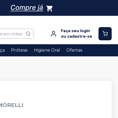
Faça seu login
ar por código
ou cadastre-se
ça
Prótese
Higiene Oral
Ofertas
MORELLI