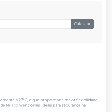
R$ 21,95
Adicionar
Qtd
:
no
Pix
ou
R$ 23,10
nas
demais condições
Calcular
R$ 21,95
Adicionar
Qtd
:
no
Pix
ou
R$ 23,10
nas
demais condições
R$ 21,95
Adicionar
Qtd
:
no
Pix
ou
R$ 23,10
nas
demais condições
R$ 21,95
Adicionar
Qtd
:
no
Pix
ou
R$ 23,10
nas
demais condições
Produto esgotado
Avise-me
camente a 27°C, o que proporciona maior flexibilidade
de NiTi convencionais. Ideais para segurança na
R$ 21,95
Adicionar
Qtd
:
no
Pix
ou
R$ 23,10
nas