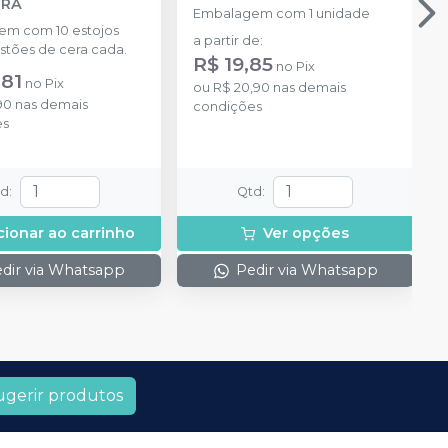
IRA
Embalagem com 1 unidade
m com 10 estojos
a partir de
:
stões de cera cada.
R$ 19,85
no
Pix
,81
no
Pix
ou
R$ 20,90
nas demais
90
nas demais
condições
es
td
:
Qtd
:
cionar ao carrinho
Ver opções
dir via Whatsapp
Pedir via Whatsapp
ugerir produtos