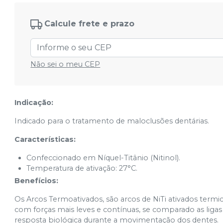
Cód.
5072228
Calcule frete e prazo
Pequeno 0,40x0,55mm (.016''x.022'') -
50.82.224
Ver info
Cód.
5082224
Pequeno 0,43x0,63mm(.017''x.025'') -
Não sei o meu CEP
50.82.225
Ver info
Cód.
5082225
Pequeno 0,45x0,63mm(.018''x.025'') -
Indicação:
50.82.226
Ver info
Cód.
5082226
Indicado para o tratamento de maloclusões dentárias.
Pequeno 0,48x0,63mm (.019''x.025'') -
Características:
50.82.227
Ver info
Cód.
5082227
Confeccionado em Níquel-Titânio (Nitinol).
Temperatura de ativação: 27°C.
Pequeno 0,53x0,63mm (.021''x.025'') -
Benefícios:
50.82.228
Ver info
Cód.
5082228
Os Arcos Termoativados, são arcos de NiTi ativados termi
Grande 0,40x0,55mm (.016''x.022'') -
com forças mais leves e contínuas, se comparado as ligas 
50.62.224
Ver info
resposta biológica durante a movimentação dos dentes.