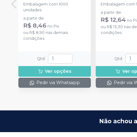
Embalagem com 1000
Embalagem com 1
unidades
a partir de
:
a partir de
:
R$ 12,64
no
Pi
R$ 8,46
no
Pix
ou
R$ 13,30
nas de
ou
R$ 8,90
nas demais
condições
condições
Qtd
:
Qtd
:
Ver opções
Ver o
Pedir via Whatsapp
Pedir via
Não achou a