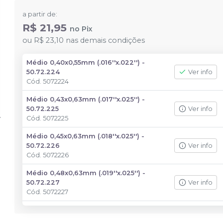
a partir de:
R$ 21,95
no
Pix
ou
R$ 23,10
nas demais condições
Médio 0,40x0,55mm (.016''x.022'') -
50.72.224
Ver info
Cód.
5072224
Médio 0,43x0,63mm (.017''x.025'') -
50.72.225
Ver info
Cód.
5072225
Médio 0,45x0,63mm (.018''x.025'') -
50.72.226
Ver info
Cód.
5072226
Médio 0,48x0,63mm (.019''x.025'') -
50.72.227
Ver info
Cód.
5072227
Médio 0,53x0,63mm (.021''x.025'') -
50.72.228
Ver info