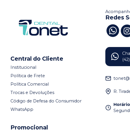
Acompanhe
Redes S
Ch
Central do Cliente
(42
Institucional
Política de Frete
tonet@
Política Comercial
R. Tira
Trocas e Devoluções
Código de Defesa do Consumidor
Horári
WhatsApp
Segunda 
Promocional