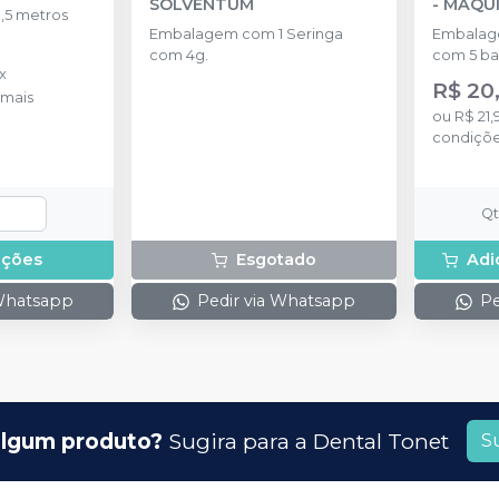
SOLVENTUM
-
MAQU
,5 metros
Embalagem com 1 Seringa
Embalage
com 4g.
com 5 ba
x
R$ 20
mais
ou
R$ 21,
condiçõ
Q
pções
Esgotado
Adi
 Whatsapp
Pedir via Whatsapp
Pe
lgum produto?
Sugira para a
Dental Tonet
S