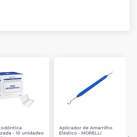
demais condições
R$ 21,95
Adicionar
Qtd
:
no
Pix
ou
R$ 23,10
nas
demais condições
R$ 21,95
Adicionar
Qtd
:
no
Pix
ou
R$ 23,10
nas
demais condições
R$ 21,95
Adicionar
Qtd
:
no
Pix
ou
R$ 23,10
nas
demais condições
Produto esgotado
Avise-me
todôntica
Aplicador de Amarrilho
zada - 10 unidades
Elástico
-
MORELLI