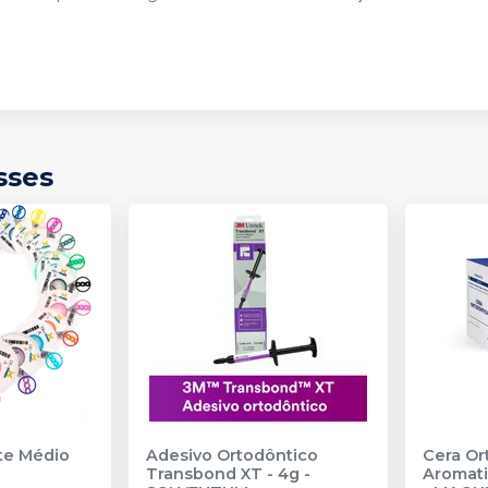
Cód.
5062224
Grande 0,43x0,63mm (.017''x.025'') -
50.62.225
Ver info
Cód.
5062225
Grande 0,45x0,63mm (.018''x.025'') -
50.62.226
Ver info
sses
Cód.
5062226
Grande 0,48x0,63mm (.019''x.025'') -
50.62.227
Ver info
Cód.
5062227
Grande 0,53x0,63mm (.021''x.025'') -
50.62.228
Ver info
Cód.
5062228
nte Médio
Adesivo Ortodôntico
Cera Or
Transbond XT - 4g
-
Aromati