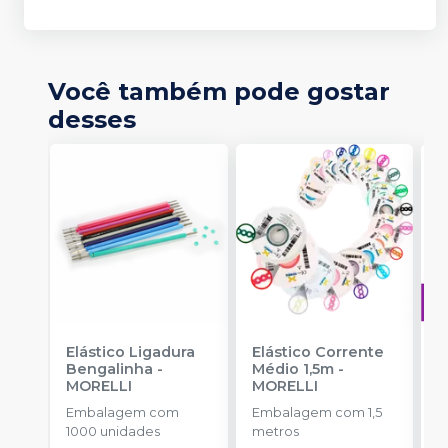
Você também pode gostar
desses
Elástico Ligadura
Elástico Corrente
A
Bengalinha
-
Médio 1,5m
-
O
MORELLI
MORELLI
T
-
Embalagem com
Embalagem com 1,5
E
1000 unidades
metros
S