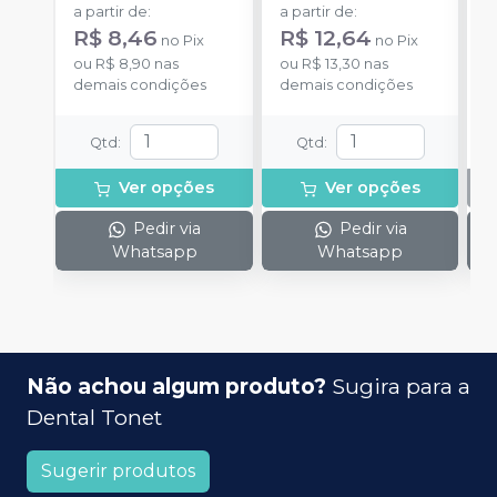
a partir de
:
a partir de
:
R$ 8,46
R$ 12,64
no
Pix
no
Pix
ou
R$ 8,90
nas
ou
R$ 13,30
nas
demais condições
demais condições
Qtd
:
Qtd
:
Ver opções
Ver opções
Pedir via
Pedir via
Whatsapp
Whatsapp
Não achou algum produto?
Sugira para a
Dental Tonet
Sugerir produtos