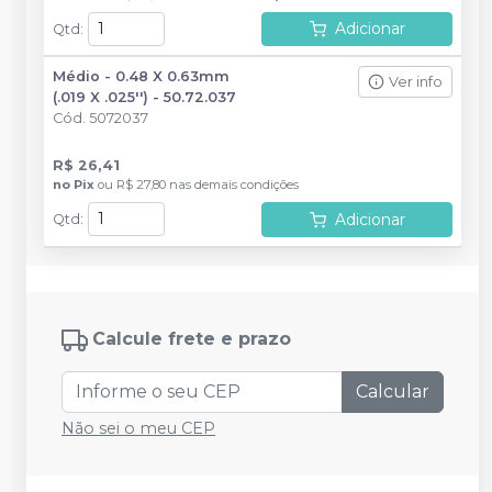
Adicionar
Qtd
:
Médio - 0.48 X 0.63mm
Ver info
(.019 X .025'') - 50.72.037
Cód.
5072037
R$ 26,41
no
Pix
ou
R$ 27,80
nas demais condições
Adicionar
Qtd
:
Calcule frete e prazo
Calcular
Não sei o meu CEP