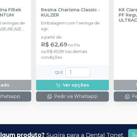
ina Filtek
Resina Charisma Classic
-
Kit Cla
ENTUM
KULZER
PF Regul
ULTRA
 seringas de
Embalagem com 1 seringa de
A2B,A1E,A2E
4gr.
plus 1,5ml + 1
a partir de
:
e 2g + 1 filtek
R$ 62,69
no
Pix
a.
ou
R$ 65,99
nas demais
condições
Qtd
:
tado
Ver opções
 Whatsapp
Pedir via Whatsapp
Pe
lgum produto?
Sugira para a
Dental Tonet
S