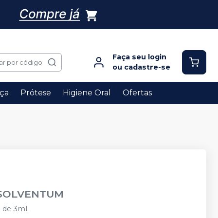
Faça seu login
ar por código
ou cadastre-se
ça
Prótese
Higiene Oral
Ofertas
SOLVENTUM
 de 3ml.