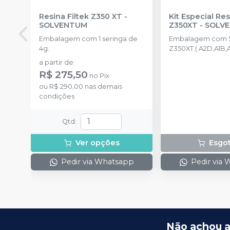
Resina Filtek Z350 XT
-
Kit Especial Res
SOLVENTUM
Z350XT
-
SOLV
Embalagem com 1 seringa de
Embalagem com 5
4g.
Z350XT ( A2D,A1B,
4g) + 1 scotchbond 
a partir de
:
filtek supreme A2 d
R$ 275,50
no
Pix
one A2 de 4g + lat
ou
R$ 290,00
nas demais
condições
Qtd
:
Ver opções
Esgo
Pedir via Whatsapp
Pedir via
Não achou a