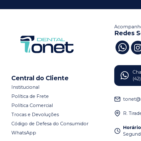
Acompanhe
Redes S
Ch
Central do Cliente
(42
Institucional
Política de Frete
tonet@
Política Comercial
R. Tira
Trocas e Devoluções
Código de Defesa do Consumidor
Horári
WhatsApp
Segunda 