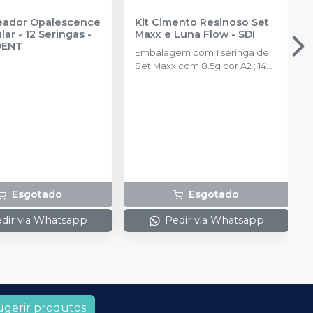
reador Opalescence
Kit Cimento Resinoso Set
ar - 12 Seringas
-
Maxx e Luna Flow
-
SDI
DENT
Embalagem com 1 seringa de
Set Maxx com 8.5g cor A2 ; 14
pontas misturadoras e 1 seringa
de Luna Flow 2g cor A2.
Esgotado
Esgotado
dir via Whatsapp
Pedir via Whatsapp
ugerir produtos